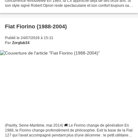
concurrence renouvelée En 1985, la CX approche déjà de ses onze ans. Si
son style signé Robert Opron reste spectaculaire et son confort toujours sans
égal, le marché des grandes berlines...
Fiat Fiorino (1988-2004)
Publié le 24/07/2026 à 15:11
Par
Zorglub34
(Pavilly, Seine-Maritime, mai 2014) 🚚 Le Fiorino change de génération En
1988, le Fiorino change profondément de philosophie. Exit la base de la Fiat
127 qui l'avait accompagné pendant plus d'une décennie : le petit utilitaire