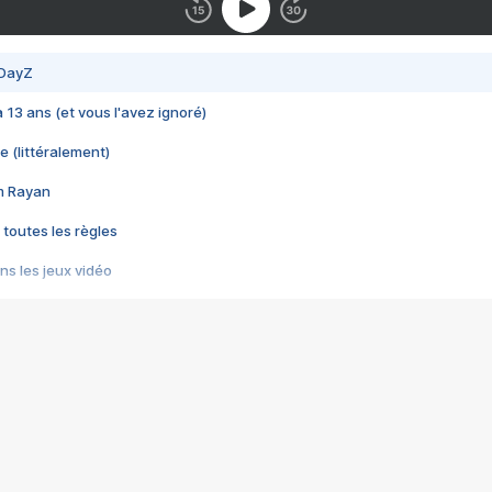
 DayZ
 a 13 ans (et vous l'avez ignoré)
e (littéralement)
im Rayan
 toutes les règles
s les jeux vidéo
us choquant de Rockstar ? - Le scandale BULLY
e plus moche de Steam
du RÊVE tourne au CAUCHEMAR
pendant 8 heures
it… à tort