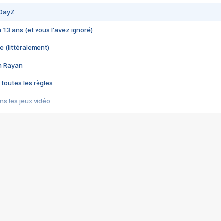
 DayZ
 a 13 ans (et vous l'avez ignoré)
e (littéralement)
im Rayan
 toutes les règles
s les jeux vidéo
us choquant de Rockstar ? - Le scandale BULLY
e plus moche de Steam
du RÊVE tourne au CAUCHEMAR
pendant 8 heures
it… à tort
umiliés par un jeu vidéo