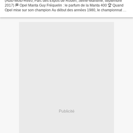
(Auto-Moto-Rétro, Parc des Expos de Rouen, Seine-Maritime, septembre
2017) 🏁 Opel Manta Guy Fréquelin : le parfum de la Manta 400 🏆 Quand
Opel mise sur son champion Au début des années 1980, le championnat du
monde des rallyes connaît une période particulièrement...
Publicité