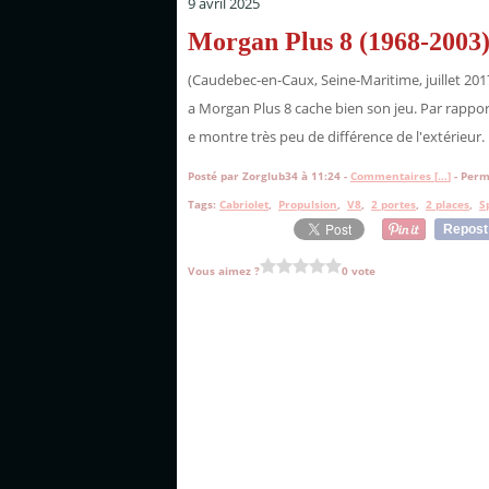
9 avril 2025
Morgan Plus 8 (1968-2003
(Caudebec-en-Caux, Seine-Maritime, juillet 2017)
a Morgan Plus 8 cache bien son jeu. Par rapport
e montre très peu de différence de l'extérieur. I
Posté par Zorglub34 à 11:24 -
Commentaires [
…
]
- Perm
Tags:
Cabriolet
,
Propulsion
,
V8
,
2 portes
,
2 places
,
S
Repost
Vous aimez ?
0 vote