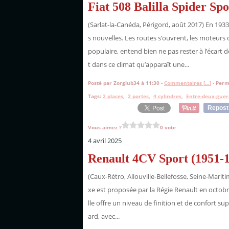
Fiat 508 Balilla Spider Sp
(Sarlat-la-Canéda, Périgord, août 2017) En 1933,
s nouvelles. Les routes s’ouvrent, les moteurs 
populaire, entend bien ne pas rester à l’écart d
t dans ce climat qu’apparaît une...
Posté par Zorglub34 à 11:30 -
Commentaires [
…
]
- Perm
Tags:
2 places
,
2 portes
,
4 cylindres
,
Entre-deux-guer
Repost
Vous aimez ?
0 vote
4 avril 2025
Renault 4CV Sport (1951-
(Caux-Rétro, Allouville-Bellefosse, Seine-Mariti
xe est proposée par la Régie Renault en octobr
lle offre un niveau de finition et de confort su
ard, avec...