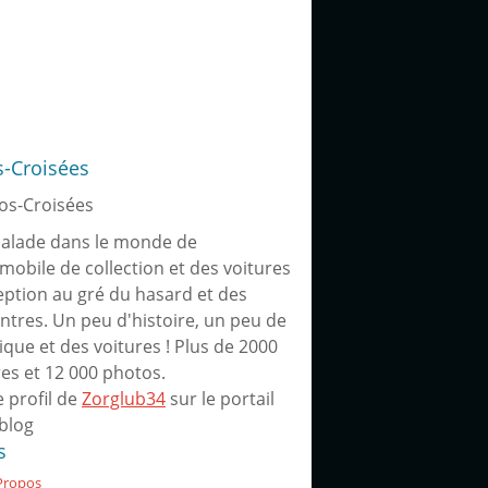
s-Croisées
alade dans le monde de
omobile de collection et des voitures
eption au gré du hasard et des
ntres. Un peu d'histoire, un peu de
ique et des voitures ! Plus de 2000
res et 12 000 photos.
e profil de
Zorglub34
sur le portail
blog
s
Propos