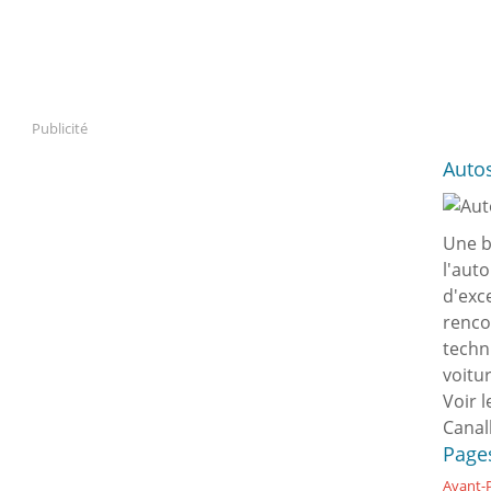
Publicité
Auto
Une b
l'aut
d'exc
renco
techn
voitu
Voir l
Canal
Page
Avant-