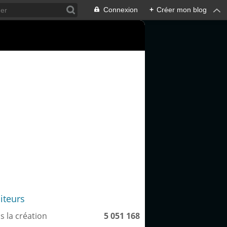
Connexion
+
Créer mon blog
siteurs
s la création
5 051 168