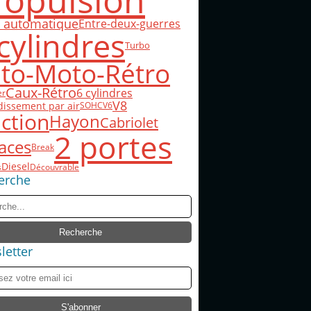
ropulsion
e automatique
Entre-deux-guerres
cylindres
Turbo
to-Moto-Rétro
Caux-Rétro
6 cylindres
er
V8
dissement par air
SOHC
V6
ction
Hayon
Cabriolet
2 portes
laces
Break
Diesel
s
Découvrable
erche
letter