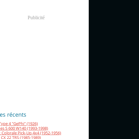
Publicité
les récents
Type 4 "GePhi" (1926)
es S 600 W140 (1993-1998)
 Colorale Pick-Up 4x4 (1952-1956)
 CX 22 TRS (1985-1989)