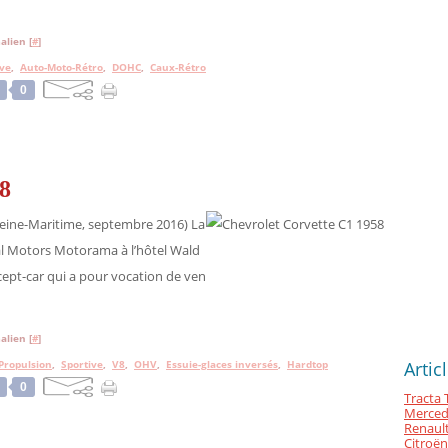
alien [
#
]
ve
,
Auto-Moto-Rétro
,
DOHC
,
Caux-Rétro
0
8
eine-Maritime, septembre 2016) La
ral Motors Motorama à l’hôtel Wald
ncept-car qui a pour vocation de ven
alien [
#
]
Propulsion
,
Sportive
,
V8
,
OHV
,
Essuie-glaces inversés
,
Hardtop
Artic
0
Tracta 
Merced
Renault
Citroën