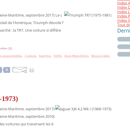
Index A
Index D 
Index L
eine-Maritime, septembre 2017) Le c
Index P
Index S
oleil de l’Amérique, Triumph dévoile f
Tout dr
Dern
ché : la TR7. Une voiture si différe
alien [
#
]
s escamotables
,
2 places
,
Sportive
,
SOHC
,
Auto-Moto-Rétro
,
Découvrable
,
0
-1973)
eine-Maritime, septembre 2017)
eine-Maritime, septembre 2010)
a des voitures qui traversent les é