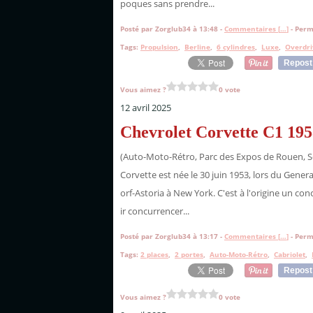
poques sans prendre...
Posté par Zorglub34 à 13:48 -
Commentaires [
…
]
- Perm
Tags:
Propulsion
,
Berline
,
6 cylindres
,
Luxe
,
Overdri
Repost
Vous aimez ?
0 vote
12 avril 2025
Chevrolet Corvette C1 195
(Auto-Moto-Rétro, Parc des Expos de Rouen, S
Corvette est née le 30 juin 1953, lors du Gene
orf-Astoria à New York. C'est à l'origine un co
ir concurrencer...
Posté par Zorglub34 à 13:17 -
Commentaires [
…
]
- Perm
Tags:
2 places
,
2 portes
,
Auto-Moto-Rétro
,
Cabriolet
,
Repost
Vous aimez ?
0 vote