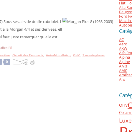
Fiat Fi
Alfa Ro
)
Peugeo
Ford Fi
Mazda 
 Sous ses airs de docile cabriolet, l
Autobia
 à la Morgan 4/4 et ses dérivées, ell
Catég
l faut juste remarquer qu'elle est...
AC
Aero
alien [
#
]
AKW
Alfa R
portive
,
Circuit des Remparts
,
Auto-Moto-Rétro
,
OHV
,
3 essuie-glaces
Alpina
Alpine
0
Alvis
AMC
Amilcar
Aro
Caté
C
OHV
Gran
Luxe