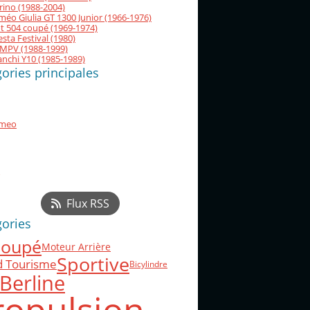
orino (1988-2004)
méo Giulia GT 1300 Junior (1966-1976)
t 504 coupé (1969-1974)
esta Festival (1980)
MPV (1988-1999)
nchi Y10 (1985-1989)
ories principales
omeo
Flux RSS
gories
oupé
Moteur Arrière
Sportive
d Tourisme
Bicylindre
Berline