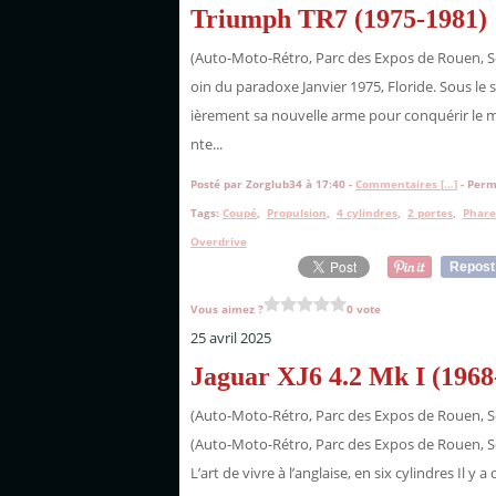
Triumph TR7 (1975-1981)
(Auto-Moto-Rétro, Parc des Expos de Rouen, S
oin du paradoxe Janvier 1975, Floride. Sous le s
ièrement sa nouvelle arme pour conquérir le mar
nte...
Posté par Zorglub34 à 17:40 -
Commentaires [
…
]
- Perm
Tags:
Coupé
,
Propulsion
,
4 cylindres
,
2 portes
,
Phare
Overdrive
Repost
Vous aimez ?
0 vote
25 avril 2025
Jaguar XJ6 4.2 Mk I (1968
(Auto-Moto-Rétro, Parc des Expos de Rouen, S
(Auto-Moto-Rétro, Parc des Expos de Rouen, S
L’art de vivre à l’anglaise, en six cylindres Il y 