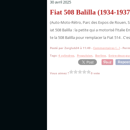
30 avril 2025
Fiat 508 Balilla (1934-1937
(Auto-Moto-Rétro, Parc des Expos de Rouen, S
iat 508 Balilla : la petite qui a motorisé l’Italie
te la 508 Balilla pour remplacer la Fiat 514 . C
Posté par Zorglub34 à 11:49 -
Commentaires [
…
]
- Perm
Tags:
4 cylindres
,
Propulsion
,
Berline
,
Entre-deux-gu
Repost
Vous aimez ?
0 vote