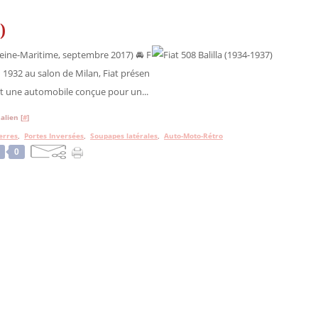
)
eine-Maritime, septembre 2017) 🚘 F
 En 1932 au salon de Milan, Fiat présen
'est une automobile conçue pour un...
alien [
#
]
erres
,
Portes Inversées
,
Soupapes latérales
,
Auto-Moto-Rétro
0