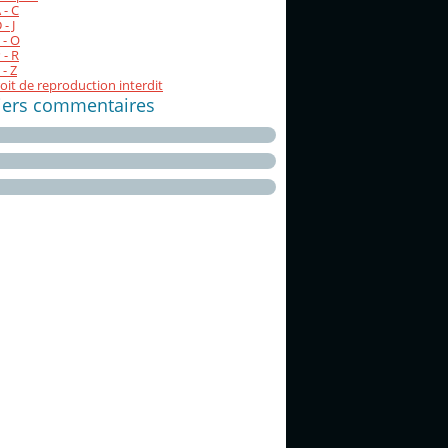
 - C
- J
 - O
 - R
 - Z
oit de reproduction interdit
iers commentaires