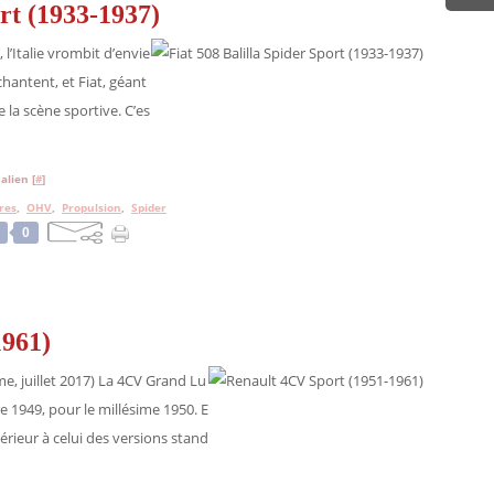
ort (1933-1937)
 l’Italie vrombit d’envie
chantent, et Fiat, géant
e la scène sportive. C’es
alien [
#
]
res
,
OHV
,
Propulsion
,
Spider
0
1961)
me, juillet 2017) La 4CV Grand Lu
e 1949, pour le millésime 1950. E
périeur à celui des versions stand