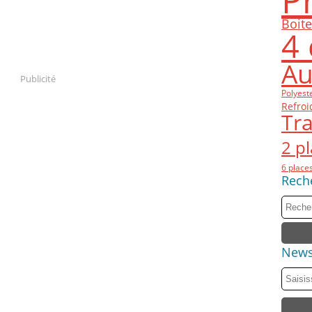
P
Boit
4 
Au
Publicité
Polyest
Refroi
Tra
2 p
6 place
Rech
News