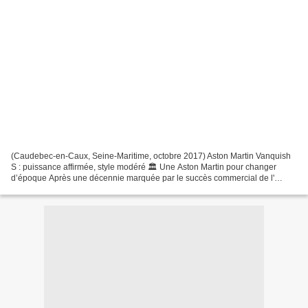
(Caudebec-en-Caux, Seine-Maritime, octobre 2017) Aston Martin Vanquish
S : puissance affirmée, style modéré 🏛️ Une Aston Martin pour changer
d’époque Après une décennie marquée par le succès commercial de l'
Aston Martin DB7, la marque anglaise cherche...