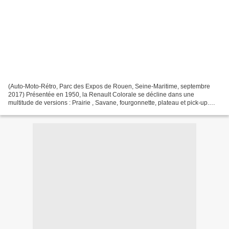
(Auto-Moto-Rétro, Parc des Expos de Rouen, Seine-Maritime, septembre
2017) Présentée en 1950, la Renault Colorale se décline dans une
multitude de versions : Prairie , Savane, fourgonnette, plateau et pick-up.
Dès 1952, Renault ajoute une variante 4x4...