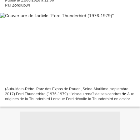
Publié le 15/06/2026 à 11:00
Par
Zorglub34
(Auto-Moto-Rétro, Parc des Expos de Rouen, Seine-Maritime, septembre
2017) Ford Thunderbird (1976-1979) : l'oiseau renaît de ses cendres 🐦 Aux
origines de la Thunderbird Lorsque Ford dévoile la Thunderbird en octobre
1954 pour le millésime 1955, la marque...