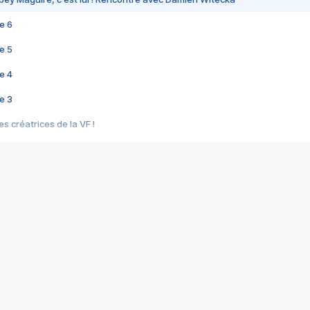
e 6
e 5
e 4
e 3
s créatrices de la VF !
e 2
e 1
e Mektoub My Love arrive enfin ! Rencontre avec Shaïn Boumedine et Sal
i : après Toni en famille
elle réalise le bouleversant Dites lui que je l'aime
ais ! Rencontre autour de Vie privée de Rebecca Zlotowski
 de Marguerite, Grave... Rencontre avec Ella Rumpf