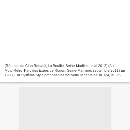
(Réunion du Club Renault, La Bouille, Seine-Maritime, mai 2012) (Auto-
Moto-Rétro, Parc des Expos de Rouen, Seine-Maritime, septembre 2011) En
1983, Car Système Style propose une nouvelle variante de sa JP4, la JP5
Baja. Si la base reste celle de la Renault...