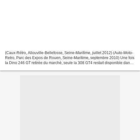
(Caux-Rétro, Allouville-Bellefosse, Seine-Maritime, juillet 2012) (Auto-Moto-
Retro, Parc des Expos de Rouen, Seine-Maritime, septembre 2010) Une fois
la Dino 246 GT retirée du marché, seule la 308 GT4 restait disponible dans
l'accès de gamme Ferrari....