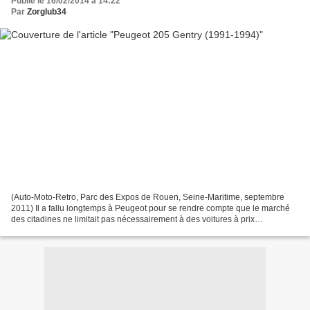
Publié le 16/02/2014 à 14:22
Par
Zorglub34
(Auto-Moto-Retro, Parc des Expos de Rouen, Seine-Maritime, septembre
2011) Il a fallu longtemps à Peugeot pour se rendre compte que le marché
des citadines ne limitait pas nécessairement à des voitures à prix
concurrentiel et peu équipées. Autant Renault...