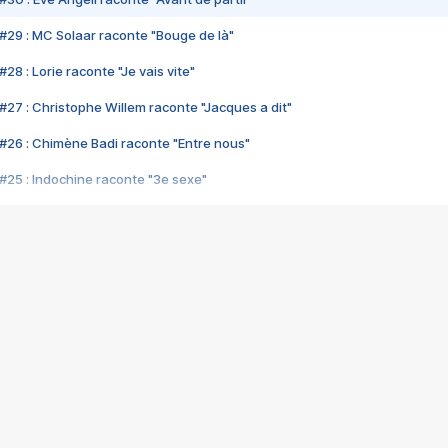
#29 : MC Solaar raconte "Bouge de là"
28 : Lorie raconte "Je vais vite"
#27 : Christophe Willem raconte "Jacques a dit"
#26 : Chimène Badi raconte "Entre nous"
#25 : Indochine raconte "3e sexe"
#24 : Zaho raconte "C'est chelou"
#23 : Patrick Bruel raconte "Au café des délices"
#22 : Kyo raconte "Le chemin"
#21 : Nolwenn Leroy raconte "Cassé"
#20 : Patrick Hernandez raconte "Born to be alive"
#19 : Lorie raconte "Près de moi"
#18 : Michael Jones raconte "A nos actes manqués" (avec Jean-Jacque