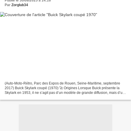
Publié le 30/08/2025 à 14:16
Par
Zorglub34
(Auto-Moto-Rétro, Parc des Expos de Rouen, Seine-Maritime, septembre
2017) Buick Skylark coupé (1970) 🚀 Origines Lorsque Buick présente la
Skylark en 1953, il ne s’agit pas d’un modèle de grande diffusion, mais d’un
cabriolet de prestige célébrant le...