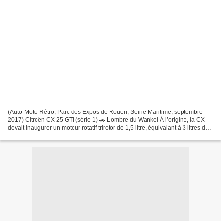
(Auto-Moto-Rétro, Parc des Expos de Rouen, Seine-Maritime, septembre
2017) Citroën CX 25 GTI (série 1) 🚗 L’ombre du Wankel À l’origine, la CX
devait inaugurer un moteur rotatif trirotor de 1,5 litre, équivalant à 3 litres de
cylindrée corrigée et promettant...