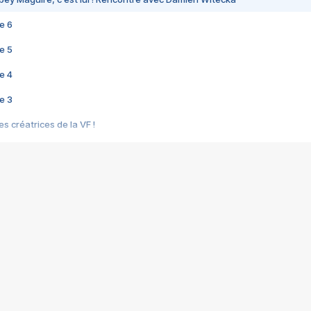
e 6
e 5
e 4
e 3
s créatrices de la VF !
e 2
e 1
e Mektoub My Love arrive enfin ! Rencontre avec Shaïn Boumedine et Sal
i : après Toni en famille
elle réalise le bouleversant Dites lui que je l'aime
ais ! Rencontre autour de Vie privée de Rebecca Zlotowski
 de Marguerite, Grave... Rencontre avec Ella Rumpf