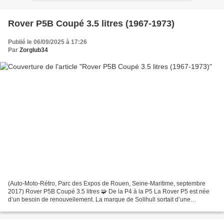
Rover P5B Coupé 3.5 litres (1967-1973)
Publié le 06/09/2025 à 17:26
Par
Zorglub34
(Auto-Moto-Rétro, Parc des Expos de Rouen, Seine-Maritime, septembre
2017) Rover P5B Coupé 3.5 litres 🧩 De la P4 à la P5 La Rover P5 est née
d’un besoin de renouvellement. La marque de Solihull sortait d’une
décennie marquée par la P4 , berline solide...