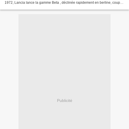
1972, Lancia lance la gamme Beta , déclinée rapidement en berline, coupé ,
spider et Montecarlo … et, en 1975,...
Publicité