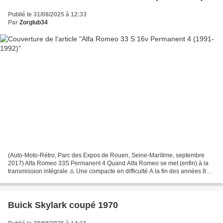
Publié le 31/08/2025 à 12:33
Par
Zorglub34
(Auto-Moto-Rétro, Parc des Expos de Rouen, Seine-Maritime, septembre
2017) Alfa Romeo 33S Permanent 4 Quand Alfa Romeo se met (enfin) à la
transmission intégrale ⚠️ Une compacte en difficulté A la fin des années 80, l'
Alfa 33 a déjà une carrière accomplie....
Buick Skylark coupé 1970