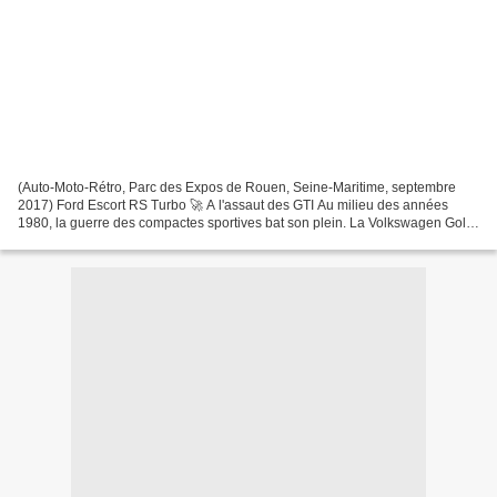
(Auto-Moto-Rétro, Parc des Expos de Rouen, Seine-Maritime, septembre
2017) Ford Escort RS Turbo 🚀 A l'assaut des GTI Au milieu des années
1980, la guerre des compactes sportives bat son plein. La Volkswagen Golf
GTI et la Peugeot 205 GTI règnent sur le...