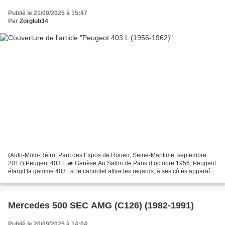
Publié le 21/09/2025 à 15:47
Par
Zorglub34
(Auto-Moto-Rétro, Parc des Expos de Rouen, Seine-Maritime, septembre
2017) Peugeot 403 L 🚙 Genèse Au Salon de Paris d’octobre 1956, Peugeot
élargit la gamme 403 : si le cabriolet attire les regards, à ses côtés apparaît
une variante plus discrète et pragmatique,...
Mercedes 500 SEC AMG (C126) (1982-1991)
Publié le 20/09/2025 à 14:04