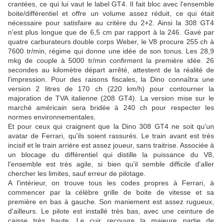
crantées, ce qui lui vaut le label GT4. Il fait bloc avec l'ensemble
boite/différentiel et offre un volume assez réduit, ce qui était
nécessaire pour satisfaire au critère du 2+2. Ainsi la 308 GT4
n'est plus longue que de 6,5 cm par rapport à la 246. Gavé par
quatre carburateurs double corps Weber, le V8 procure 255 ch à
7600 tr/min, régime qui donne une idée de son tonus. Les 28,9
mkg de couple à 5000 tr/min confirment la première idée. 26
secondes au kilomètre départ arrêté, attestent de la réalité de
l'impression. Pour des raisons fiscales, la Dino connaîtra une
version 2 litres de 170 ch (220 km/h) pour contourner la
majoration de TVA italienne (208 GT4). La version mise sur le
marché américain sera bridée à 240 ch pour respecter les
normes environnementales.
Et pour ceux qui craignent que la Dino 308 GT4 ne soit qu'un
avatar de Ferrari, qu'ils soient rassurés. Le train avant est très
incisif et le train arrière est assez joueur, sans traitrise. Associée à
un blocage du différentiel qui distille la puissance du V8,
l'ensemble est très agile, si bien qu'il semble difficile d'aller
chercher les limites, sauf erreur de pilotage.
A l'intérieur, on trouve tous les codes propres à Ferrari, à
commencer par la célèbre grille de boite de vitesse et sa
première en bas à gauche. Son maniement est assez rugueux,
d'ailleurs. Le pilote est installé très bas, avec une ceinture de
caisse très haute. Le cuir recouvre la majeure partie de