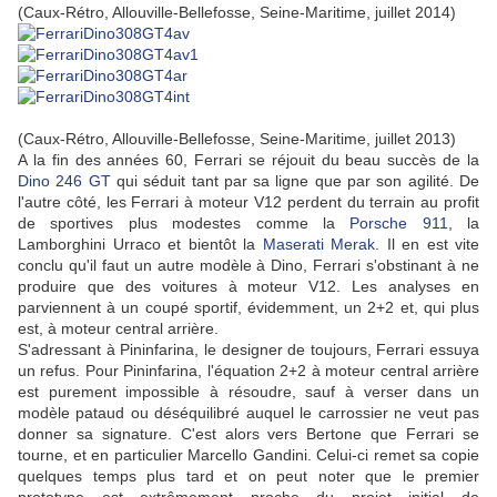
(
Caux-Rétro, Allouville-Bellefosse, Seine-Maritime, juillet 2014)
(Caux-Rétro, Allouville-Bellefosse, Seine-Maritime, juillet 2013)
A la fin des années 60, Ferrari se réjouit du beau succès de la
Dino 246 GT
qui séduit tant par sa ligne que par son agilité. De
l'autre côté, les Ferrari à moteur V12 perdent du terrain au profit
de sportives plus modestes comme la
Porsche 911
, la
Lamborghini Urraco et bientôt la
Maserati Merak
. Il en est vite
conclu qu'il faut un autre modèle à Dino, Ferrari s'obstinant à ne
produire que des voitures à moteur V12. Les analyses en
parviennent à un coupé sportif, évidemment, un 2+2 et, qui plus
est, à moteur central arrière.
S'adressant à Pininfarina, le designer de toujours, Ferrari essuya
un refus. Pour Pininfarina, l'équation 2+2 à moteur central arrière
est purement impossible à résoudre, sauf à verser dans un
modèle pataud ou déséquilibré auquel le carrossier ne veut pas
donner sa signature. C'est alors vers Bertone que Ferrari se
tourne, et en particulier Marcello Gandini. Celui-ci remet sa copie
quelques temps plus tard et on peut noter que le premier