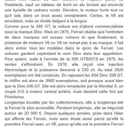
l'habitacle, sauf un tableau de bord en alu brossé qui encercle
une kyrielle de cadrans ronds. Derrière, le moteur hurle tout ce
qu'il sait, dans un bruit assez omniprésent. Certes, le V8 est
envoûtant, mais se révèle fatigant à la longue.
Comme pour la
246 GT
, la voiture est d'abord commercialisée
sous la marque Dino. Mais en 1976, Ferrari réalise que l'entretien
de deux marques est asssez ruineux et que finalement, la
présence de moteurs V6 ou V8 ne nuirait pas à sa marque. Il fait
alors entrer tous les modèles dans le giron de Ferrari. Les
voitures gardent cependant le nom Dino dans leur appellation.
Pour autant, suite à l'arrivée de la
308 GTB/GTS
en 1975, les
ventes s'effondrent. En 1978, elle reçoit une injection
électronique et la puissance descend à 230 ch. Au total 2826
exemplaires ont été construits. En rajoutant les 834 Dino 208 GT,
le chiffre est alors de 3660 exemplaires, soit presque aussi bien
que la Dino 246 GT. Elle est alors remplacée par la
Mondial 8
, un
coupé 2+2 à moteur central arrière, mais dessiné cette fois par
Pininfarina.
Longtemps boudée par les collectionneurs, elle a longtemps été
la Ferrari la plus accessible. Pendant longtemps, elle se négociait
autour de 20 000 €. Depuis quelques années, prise dans l'élan
qui affecte les Ferrari, mais sans doute aussi parce qu'elle la
première Ferrari avec un V8, parce qu'elle est la première Ferrari