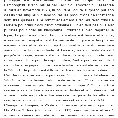
prototype est extrêmement proche du projet initial de
Lamborghini Urraco, refusé par Ferrucio Lamborghini. Présentée
à Paris en novembre 1973, la nouvelle voiture surprend par son
dessin très anguleux quand toutes les productions de Pininfarina
sont très galbées. Elle rompt également avec les feux ronds à
l'arrière pour des blocs plutôt ordinaires. Il n'en faut pas plus aux
puristes pour crier au blasphème. Pourtant à bien regarder la
ligne, l'équilibre est plutôt bon. La voiture est basse et longue,
étirée sur son empattement. Le nez reste fin grâce à des phares
escamotables et le plan du capot poursuit la ligne du pare-brise
sans rupture trop importante. A l'arrière, les montants s'étirent
jusqu'à la poupe, enserrant un surface plane qui comporte deux
ouvertures : l'une pour le capot moteur, l'autre pour un semblant
de coffre à bagages. On retrouve la vitre de custode verticale de
la 246 GT. De profil, il est difficile de dire où est logé le moteur.
Car Bertone a réussi une prouesse. Sur un châssis tubulaire de
246 GT à l'empattement rallongé de seulement 21 cm, il a réussi
à convertir une simple deux places en coupé 2+2. La voiture
conserve sa structure à roues indépendantes et le moteur central
arrière monté en position transversale, ce qui évite les effets de
couple de la position longitudinale rencontrés avec la 206 GT.
Changement majeur, le V6 de 2,4 litres n'est plus au programme.
Un V8 de 3 litres (d'où son nom : 308) prend sa place et ses 4
arbres à cames en tête sont entraînés par deux courroies