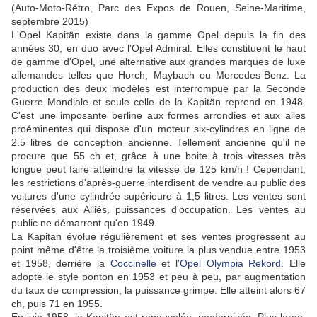
(Auto-Moto-Rétro, Parc des Expos de Rouen, Seine-Maritime,
septembre 2015)
L'Opel Kapitän existe dans la gamme Opel depuis la fin des
années 30, en duo avec l'Opel Admiral. Elles constituent le haut
de gamme d'Opel, une alternative aux grandes marques de luxe
allemandes telles que Horch, Maybach ou Mercedes-Benz. La
production des deux modèles est interrompue par la Seconde
Guerre Mondiale et seule celle de la Kapitän reprend en 1948.
C'est une imposante berline aux formes arrondies et aux ailes
proéminentes qui dispose d'un moteur six-cylindres en ligne de
2.5 litres de conception ancienne. Tellement ancienne qu'il ne
procure que 55 ch et, grâce à une boite à trois vitesses très
longue peut faire atteindre la vitesse de 125 km/h ! Cependant,
les restrictions d'après-guerre interdisent de vendre au public des
voitures d'une cylindrée supérieure à 1,5 litres. Les ventes sont
réservées aux Alliés, puissances d'occupation. Les ventes au
public ne démarrent qu'en 1949.
La Kapitän évolue régulièrement et ses ventes progressent au
point même d'être la troisième voiture la plus vendue entre 1953
et 1958, derrière la
Coccinelle
et l'
Opel Olympia Rekord
. Elle
adopte le style ponton en 1953 et peu à peu, par augmentation
du taux de compression, la puissance grimpe. Elle atteint alors 67
ch, puis 71 en 1955.