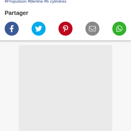
#Propulsion
#Berline
#6 cylindres
Partager