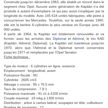
Construite jusqu'en décembre 1963, elle établit un record dans le
segment chez Opel. Aucune autre génération de Kapitän n'a été
produite à autant d'exemplaire ce qui peu aussi s'expliquer par la
longévité du modèle. Avec
145 618
unités fabriquées, elle peine à
concurrencer les Mercedes. Toutefois, sur la seule année 1960,
elle est la berline 6-cylindres la plus vendue en Europe avec 48
000 unités.
A partir de 1964, la Kapitän est totalement renouvelée et va
former, avec les arrivées des
Diplomat
et
Admiral
, le trio KAD
(Kapitän, Admiral, Diplomat). La Kapitän est maintenue jusqu'en
1970, alors que l'Admiral et la Diplomat seront conservées
jusqu'en 1977 et remplacées par l'Opel Senator.
Fiche technique :
Type du moteur : 6 cylindres en ligne, essence
Emplacement : longitudinal, avant
Puissance fiscale : NC
Cylindrée : 2605 cm3
Alésage x course : 85 x 76,5 mm
Taux de compression : 7,8:1
Puissance maximale : 91 ch à 4100 tr/min
Couple maximal : 19 mkg à 1300 tr/min
Distribution : arbre à cames latéral, soupapes en tête, culbuteurs
Nombre de soupapes : 12