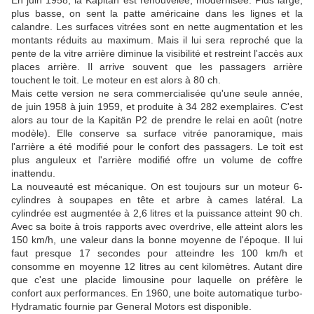
En juin 1958, la Kapitän est renouvelée, modernisée. Plus large,
plus basse, on sent la patte américaine dans les lignes et la
calandre. Les surfaces vitrées sont en nette augmentation et les
montants réduits au maximum. Mais il lui sera reproché que la
pente de la vitre arrière diminue la visibilité et restreint l'accès aux
places arrière. Il arrive souvent que les passagers arrière
touchent le toit. Le moteur en est alors à 80 ch.
Mais cette version ne sera commercialisée qu'une seule année,
de juin 1958 à juin 1959, et produite à 34 282 exemplaires. C'est
alors au tour de la Kapitän P2 de prendre le relai en août (notre
modèle). Elle conserve sa surface vitrée panoramique, mais
l'arrière a été modifié pour le confort des passagers. Le toit est
plus anguleux et l'arrière modifié offre un volume de coffre
inattendu.
La nouveauté est mécanique. On est toujours sur un moteur 6-
cylindres à soupapes en tête et arbre à cames latéral. La
cylindrée est augmentée à 2,6 litres et la puissance atteint 90 ch.
Avec sa boite à trois rapports avec overdrive, elle atteint alors les
150 km/h, une valeur dans la bonne moyenne de l'époque. Il lui
faut presque 17 secondes pour atteindre les 100 km/h et
consomme en moyenne 12 litres au cent kilomètres. Autant dire
que c'est une placide limousine pour laquelle on préfère le
confort aux performances. En 1960, une boite automatique turbo-
Hydramatic fournie par General Motors est disponible.