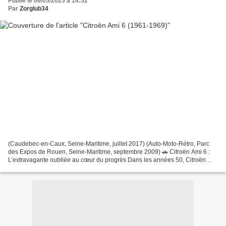
Publié le 06/05/2025 à 14:52
Par
Zorglub34
(Caudebec-en-Caux, Seine-Maritime, juillet 2017) (Auto-Moto-Rétro, Parc
des Expos de Rouen, Seine-Maritime, septembre 2009) 🚗 Citroën Ami 6 :
L’extravagante oubliée au cœur du progrès Dans les années 50, Citroën
propose une gamme bancale : la 2CV d’un...