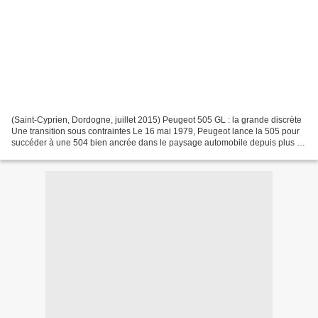
(Saint-Cyprien, Dordogne, juillet 2015) Peugeot 505 GL : la grande discrète
Une transition sous contraintes Le 16 mai 1979, Peugeot lance la 505 pour
succéder à une 504 bien ancrée dans le paysage automobile depuis plus de
dix ans. Mais la maison de Sochaux...