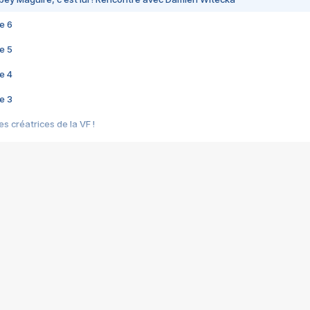
e 6
e 5
e 4
e 3
s créatrices de la VF !
e 2
e 1
e Mektoub My Love arrive enfin ! Rencontre avec Shaïn Boumedine et Sal
i : après Toni en famille
elle réalise le bouleversant Dites lui que je l'aime
ais ! Rencontre autour de Vie privée de Rebecca Zlotowski
 de Marguerite, Grave... Rencontre avec Ella Rumpf