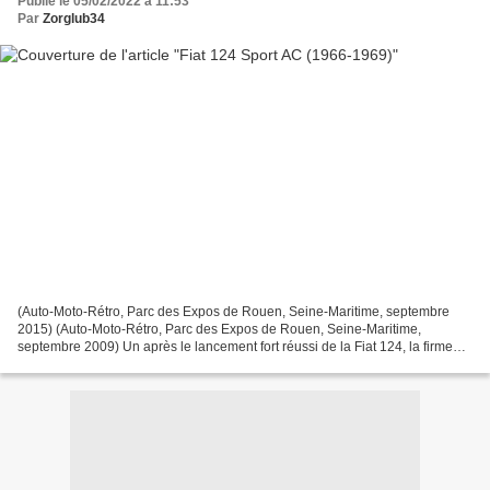
Publié le 05/02/2022 à 11:53
Par
Zorglub34
(Auto-Moto-Rétro, Parc des Expos de Rouen, Seine-Maritime, septembre
2015) (Auto-Moto-Rétro, Parc des Expos de Rouen, Seine-Maritime,
septembre 2009) Un après le lancement fort réussi de la Fiat 124, la firme
italienne présente deux dérivés dont la provenance...