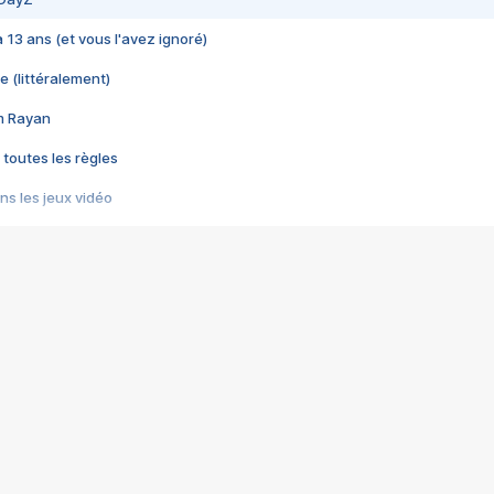
 a 13 ans (et vous l'avez ignoré)
e (littéralement)
im Rayan
 toutes les règles
s les jeux vidéo
us choquant de Rockstar ? - Le scandale BULLY
e plus moche de Steam
du RÊVE tourne au CAUCHEMAR
pendant 8 heures
it… à tort
umiliés par un jeu vidéo
ire - Final Fantasy 8