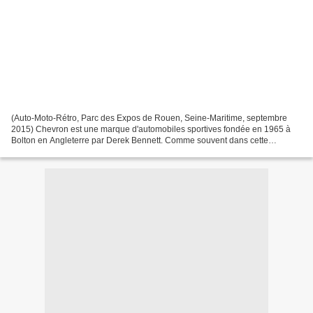
(Auto-Moto-Rétro, Parc des Expos de Rouen, Seine-Maritime, septembre
2015) Chevron est une marque d'automobiles sportives fondée en 1965 à
Bolton en Angleterre par Derek Bennett. Comme souvent dans cette
catégorie, c'est un coureur amateur et autodidacte,...