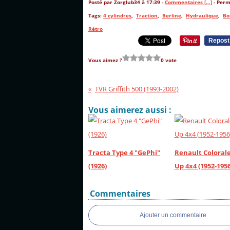
Posté par Zorglub34 à 17:39 -
Commentaires [
…
]
- Perm
Tags:
4 cylindres
,
Traction
,
Berline
,
Hydraulique
,
Bo
Rétro
Repost
Vous aimez ?
0 vote
TVR Griffith 500 (1993-2002)
Vous aimerez aussi :
Tracta Type 4 "GePhi"
Renault Colorale
(1926)
Up 4x4 (1952-1956
Commentaires
Ajouter un commentaire