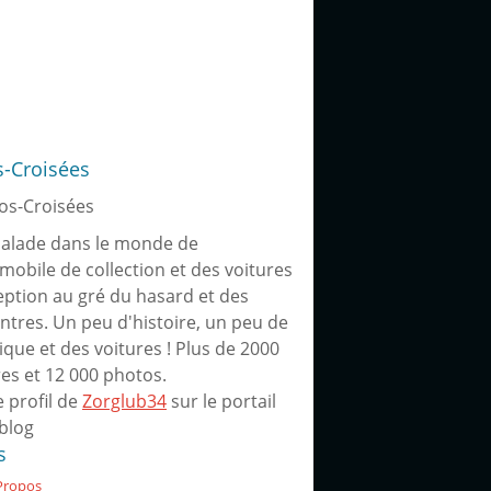
s-Croisées
alade dans le monde de
omobile de collection et des voitures
eption au gré du hasard et des
ntres. Un peu d'histoire, un peu de
ique et des voitures ! Plus de 2000
res et 12 000 photos.
e profil de
Zorglub34
sur le portail
blog
s
Propos