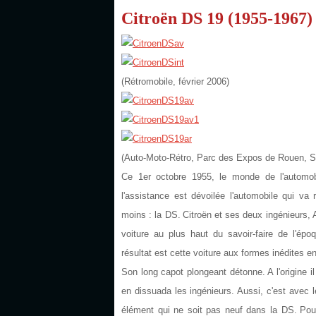
Citroën DS 19 (1955-1967)
(Rétromobile, février 2006)
(Auto-Moto-Rétro, Parc des Expos de Rouen, S
Ce 1er octobre 1955, le monde de l'automo
l'assistance est dévoilée l'automobile qui va
moins : la DS.
Citroën et ses deux ingénieurs, 
voiture au plus haut du savoir-faire de l'épo
résultat est cette voiture aux formes inédites e
Son long capot plongeant détonne. A l'origine il
en dissuada les ingénieurs. Aussi, c'est avec
élément qui ne soit pas neuf dans la DS.
Pou