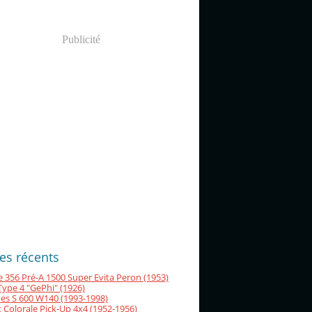
Publicité
les récents
 356 Pré-A 1500 Super Evita Peron (1953)
Type 4 "GePhi" (1926)
es S 600 W140 (1993-1998)
 Colorale Pick-Up 4x4 (1952-1956)