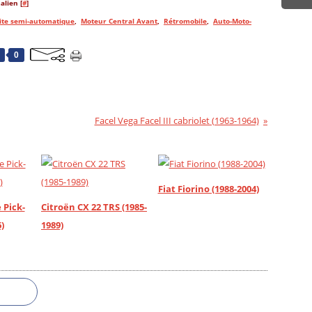
alien [
#
]
ite semi-automatique
,
Moteur Central Avant
,
Rétromobile
,
Auto-Moto-
0
Facel Vega Facel III cabriolet (1963-1964)
Fiat Fiorino (1988-2004)
 Pick-
Citroën CX 22 TRS (1985-
)
1989)