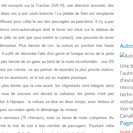
été essayée sur la Traction 15/6 H), une direction assistée, des
e blanc est à une seule branche ! La pédale de frein est remplacée
ffleurer pour coller le nez des passagers au pare-brise. Il n'y a pas
esse semi-automatique dont le levier est situé sur le tableau de
er (elle ne sert que pour mettre le contact), une poussée du levier
Auto
émarreur. Plus besoin de cric, la voiture en position très haute
 Il suffit de démonter l'aile d'un geste et l'unique écrou de la jante
pas besoin de se garer au bord de la route inconfortable : une DS
Une b
rière est crévée, ce qui permet de rejoindre la plus proche station-
l'aut
t en aluminium, et le toit est en matière plastique.
d'exc
t plus étroite que la voie avant, les clignotants sont intégrés dans
renco
techn
a roue de secours est devant le radiateur, les portes n'ont pas
voitu
lus à l'époque : la voiture se lève en deux temps, avec lenteur et
Voir l
lques secondes après le démarrage du moteur.
Canal
très nerveuse (75 chevaux), mais sa tenue de route compense. Au
Page
donne le mal de mer à bon nombre de passagers. Pourtant cette
Avant-