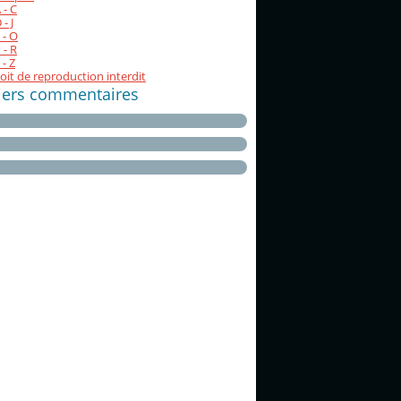
 - C
- J
 - O
 - R
 - Z
oit de reproduction interdit
iers commentaires