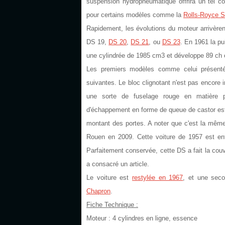
suspension hydropneumatique offrira un tel con
pour certains modèles comme la
Rolls-Royce S
Rapidement, les évolutions du moteur arrivèrent,
DS 19,
DS 20
,
DS 21
, ou
DS 23
. En 1961 la p
une cylindrée de 1985 cm3 et développe 89 ch 
Les premiers modèles comme celui présenté 
suivantes. Le bloc clignotant n'est pas encore 
une sorte de fuselage rouge en matière pla
d'échappement en forme de queue de castor est ce
montant des portes. A noter que c'est la même
Rouen en 2009. Cette voiture de 1957 est entiè
Parfaitement conservée, cette DS a fait la couve
a consacré un article.
Le voiture est
restylée en 1967
, et une seco
Chapron
.
Fiche Technique :
Moteur : 4 cylindres en ligne, essence