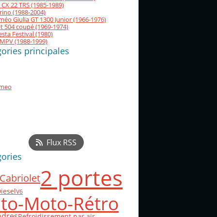
 CX 22 TRS (1985-1989)
orino (1988-2004)
méo Giulia GT 1300 Junior (1966-1976)
t 504 coupé (1969-1974)
esta Festival (1980)
MPV (1988-1999)
ories principales
omeo
Flux RSS
gories
2 portes
Cabriolet
iesel
V6
to-Moto-Rétro
indres
Refroidissement par air