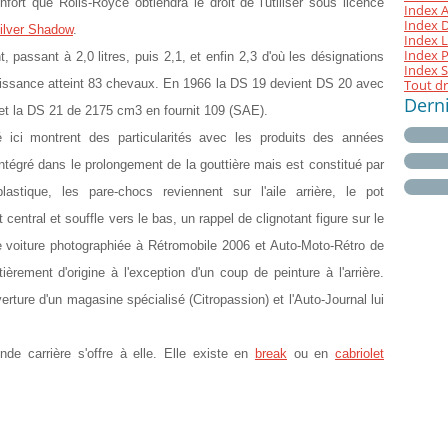
fort que Rolls-Royce obtiendra le droit de l'utiliser sous licence
Index A
Index D 
ilver Shadow
.
Index L
Index P
 passant à 2,0 litres, puis 2,1, et enfin 2,3 d'où les désignations
Index S
uissance atteint 83 chevaux. En 1966 la DS 19 devient DS 20 avec
Tout dr
Dern
et la DS 21 de 2175 cm3 en fournit 109 (SAE).
ici montrent des particularités avec les produits des années
intégré dans le prolongement de la gouttière mais est constitué par
stique, les pare-chocs reviennent sur l'aile arrière, le pot
ntral et souffle vers le bas, un rappel de clignotant figure sur le
 voiture photographiée à Rétromobile 2006 et Auto-Moto-Rétro de
rement d'origine à l'exception d'un coup de peinture à l'arrière.
rture d'un magasine spécialisé (Citropassion) et l'Auto-Journal lui
nde carrière s'offre à elle. Elle existe en
break
ou en
cabriolet