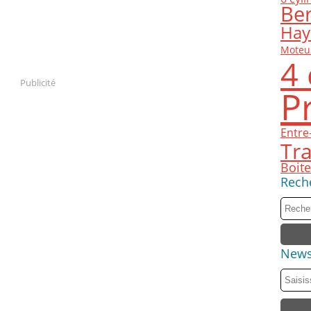
Ber
Hay
Moteur
4 
Publicité
P
Entre
Tra
Boit
Rech
News