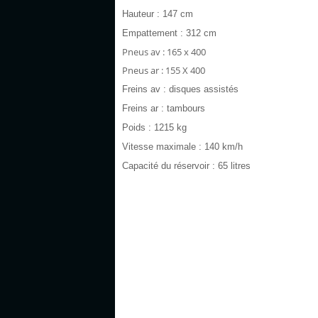
Hauteur : 147 cm
Empattement : 312 cm
Pneus av : 165 x 400
Pneus ar : 155 X 400
Freins av : disques assistés
Freins ar : tambours
Poids : 1215 kg
Vitesse maximale : 140 km/h
Capacité du réservoir : 65 litres