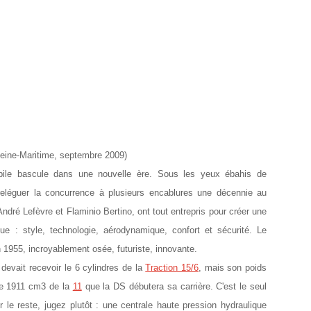
eine-Maritime, septembre 2009)
bile bascule dans une nouvelle ère. Sous les yeux ébahis de
 reléguer la concurrence à plusieurs encablures une décennie au
André Lefèvre et Flaminio Bertino, ont tout entrepris pour créer une
que : style, technologie, aérodynamique, confort et sécurité. Le
n 1955, incroyablement osée, futuriste, innovante.
 devait recevoir le 6 cylindres de la
Traction 15/6
, mais son poids
 le 1911 cm3 de la
11
que la DS débutera sa carrière. C'est le seul
r le reste, jugez plutôt : une centrale haute pression hydraulique