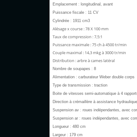
Emplacement : longitudinal, avant
Puissance fiscale : 11 CV
Cylindrée : 1911 cm3
Alésage x course : 78 X 100 mm
Taux de compression : 7,5:1
Puissance maximale : 75 ch à 4500 tr/min
Couple maximal : 14,3 mkg à 3000 tr/min
Distribution : arbre à cames latéral
Nombre de soupapes : 8
Alimentation : carburateur Weber double corps
Type de transmission : traction
Boite de vitesses semi-automatique à 4 rappor
Direction à crémaillère à assistance hydrauliqu
Suspension av : roues indépendantes, avec correc
Suspension ar : roues indépendantes, avec correc
Longueur : 480 cm
Largeur : 179 cm