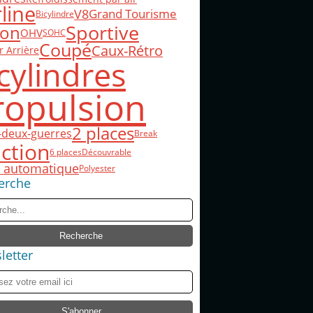
line
V8
Grand Tourisme
Bicylindre
Sportive
on
OHV
SOHC
Coupé
Caux-Rétro
 Arrière
cylindres
ropulsion
2 places
-deux-guerres
Break
ction
6 places
Découvrable
e automatique
Polyester
erche
letter