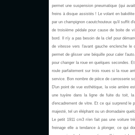
permet une suspension pneumatique (qui avait 
freins à disque assistés ! Le volant en bakélit
par un champignon caoutchouteux qu'il suffit d'e
de troisième pédale pour cause de boite de vit
bord. Il n'y a pas besoin de la clef pour démarr
de vitesse vers l'avant gauche enclenche le d
permet de glisser une béquille pour caler l'auto.
pour changer la roue en quelques secondes. Et 
roule parfaitement sur trois roues si la roue ar
service. Bon nombre de pièce de carrosserie son
D'un point de vue esthétique, la voie arrière es
une tuyère dans la ligne de fuite du toit, l
d'encadrement de vitre. Et ce qui surprend le p
majesté, tel un éléphant ou un dromadaire que
Le petit 1911 cm3 n'en fait pas une voiture 
freinage elle a tendance à plonger, ce qui 