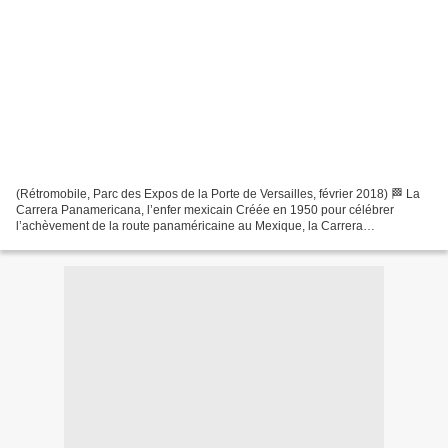
(Rétromobile, Parc des Expos de la Porte de Versailles, février 2018) 🏁 La
Carrera Panamericana, l’enfer mexicain Créée en 1950 pour célébrer
l’achèvement de la route panaméricaine au Mexique, la Carrera
Panamericana devient rapidement bien plus qu’une...