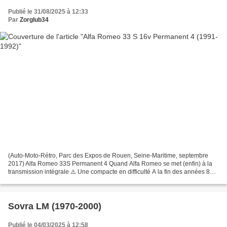
Publié le 31/08/2025 à 12:33
Par
Zorglub34
(Auto-Moto-Rétro, Parc des Expos de Rouen, Seine-Maritime, septembre
2017) Alfa Romeo 33S Permanent 4 Quand Alfa Romeo se met (enfin) à la
transmission intégrale ⚠️ Une compacte en difficulté A la fin des années 80, l'
Alfa 33 a déjà une carrière accomplie....
Sovra LM (1970-2000)
Publié le 04/03/2025 à 12:58