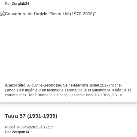
Par
Zorglub34
(Caux-Rétro, Allouville-Bellefosse, Seine-Maritime, juillet 2017) Michel
Landois est ingénieur en technique aéronautique et automobile. Il débute sa
carrière chez René Bonnet qui a conçu les fameuses DB HRB5, DB Le
Mans, René-Bonnet Missile et toute la...
Tatra 57 (1931-1935)
Publié le 09/02/2025 à 12:17
Par
Zorglub34