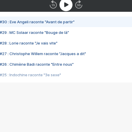
#30 : Eve Angeli raconte "Avant de partir"
#29 : MC Solaar raconte "Bouge de là"
28 : Lorie raconte "Je vais vite"
#27 : Christophe Willem raconte "Jacques a dit"
#26 : Chimène Badi raconte "Entre nous"
#25 : Indochine raconte "3e sexe"
#24 : Zaho raconte "C'est chelou"
#23 : Patrick Bruel raconte "Au café des délices"
#22 : Kyo raconte "Le chemin"
#21 : Nolwenn Leroy raconte "Cassé"
#20 : Patrick Hernandez raconte "Born to be alive"