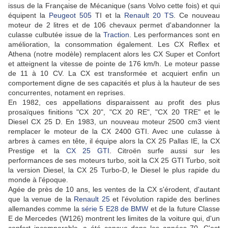
issus de la Française de Mécanique (sans Volvo cette fois) et qui
équipent la
Peugeot 505
TI et la
Renault 20 TS
. Ce nouveau
moteur de 2 litres et de 106 chevaux permet d'abandonner la
culasse culbutée issue de la
Traction
. Les performances sont en
amélioration, la consommation également. Les CX Reflex et
Athena (notre modèle) remplacent alors les CX Super et Confort
et atteignent la vitesse de pointe de 176 km/h. Le moteur passe
de 11 à 10 CV. La CX est transformée et acquiert enfin un
comportement digne de ses capacités et plus à la hauteur de ses
concurrentes, notament en reprises.
En 1982, ces appellations disparaissent au profit des plus
prosaïques finitions "CX 20", "CX 20 RE", "CX 20 TRE" et le
Diesel CX 25 D. En 1983, un nouveau moteur 2500 cm3 vient
remplacer le moteur de la CX 2400 GTI. Avec une culasse à
arbres à cames en tête, il équipe alors la CX 25 Pallas IE, la CX
Prestige et la
CX 25 GTI
.
Citroën surfe aussi sur les
performances de ses moteurs turbo, soit la CX 25 GTI Turbo, soit
la version Diesel, la CX 25 Turbo-D, le Diesel le plus rapide du
monde à l'époque.
Agée de près de 10 ans, les ventes de la CX s'érodent, d'autant
que la venue de la
Renault 25
et l'évolution rapide des berlines
allemandes comme la
série 5 E28 de BMW
et de la future Classe
E de Mercedes (W126) montrent les limites de la voiture qui, d'un