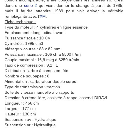
confort incomparable, a été conçue dans les années 70. C'est
donc une
série 2
qui vient donner le change à partir de 1985,
mais il faudra attendre 1989 pour voir arriver la véritable
remplaçante avec l'
XM
.
Fiche technique :
Type du moteur : 4 cylindres en ligne essence
Emplacement : longitudinal avant
Puissance fiscale : 10 CV
Cylindrée : 1995 cm3
Alésage x course : 88 x 82 mm
Puissance maximale : 106 ch à 5500 tr/min
Couple maximal : 16,9 mkg à 3250 tr/min
Taux de compression : 9,2 : 1
Distribution : arbre à cames en tête
Nombre de soupapes : 8
Alimentation : carburateur double corps
Type de transmission : traction
Boite de vitesse manuelle à 5 rapports
Direction à crémaillère, assistée à rappel asservii DIRAVI
Longueur : 466 cm
Largeur : 177 cm
Hauteur : 136 cm
Suspension av : Hydraulique
Suspension ar : Hydraulique