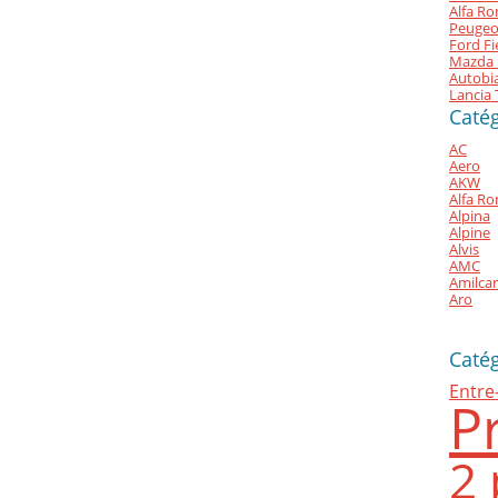
Alfa Ro
Peugeo
Ford Fi
Mazda 
Autobia
Lancia 
Catég
AC
Aero
AKW
Alfa R
Alpina
Alpine
Alvis
AMC
Amilcar
Aro
Caté
Entre
P
2 