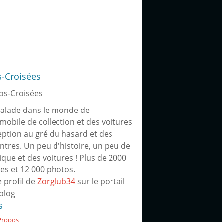
s-Croisées
alade dans le monde de
omobile de collection et des voitures
eption au gré du hasard et des
ntres. Un peu d'histoire, un peu de
ique et des voitures ! Plus de 2000
res et 12 000 photos.
e profil de
Zorglub34
sur le portail
blog
s
Propos