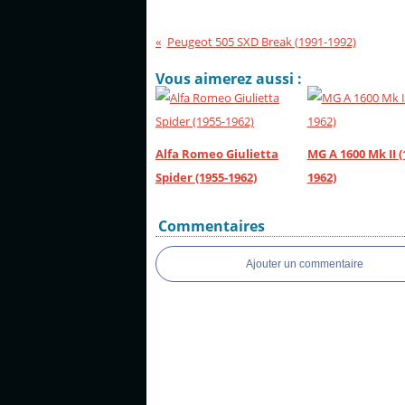
Peugeot 505 SXD Break (1991-1992)
Vous aimerez aussi :
Alfa Romeo Giulietta
MG A 1600 Mk II (
Spider (1955-1962)
1962)
Commentaires
Ajouter un commentaire