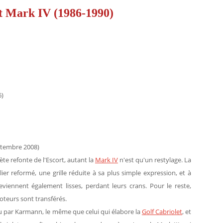
t Mark IV (1986-1990)
6)
ptembre 2008)
ète refonte de l'Escort, autant la
Mark IV
n'est qu'un restylage. La
ier reformé, une grille réduite à sa plus simple expression, et à
deviennent également lisses, perdant leurs crans. Pour le reste,
oteurs sont transférés.
u par Karmann, le même que celui qui élabore la
Golf Cabriolet
, et