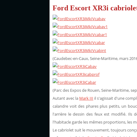
Ford Escort XR3i cabriole
(Caudebec-en-Caux, Seine-Maritime, mars 201
(Parc des Expos de Rouen, Seine-Maritime, se
Autant avec la
Mark III
il s'agissait d'une compl
calandre voit des phares plus petits, un boucl
l'arrière le dessin des feux est modifié. Ils 
l'habitacle garde les mêmes proportions, les m
Le cabriolet suit le mouvement, toujours conç