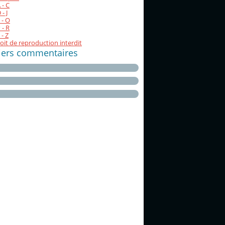
 - C
- J
 - O
 - R
 - Z
oit de reproduction interdit
iers commentaires