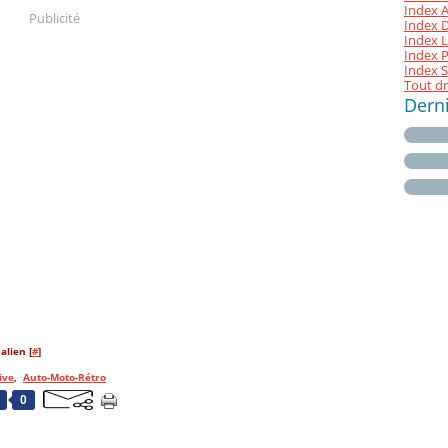
Index A
Publicité
Index D 
Index L
Index P
Index S
Tout dr
Dern
alien [
#
]
ive
,
Auto-Moto-Rétro
0