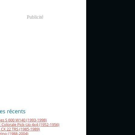
Publicité
les récents
es S 600 W140 (1993-1998)
 Colorale Pick-Up 4x4 (1952-1956)
 CX 22 TRS (1985-1989)
orino (1988-2004)