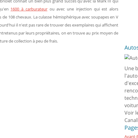
abriolet connaît un bien plus grand succès qu'avec la Mark III qui
 qu'en
1600 à carburateur
ou avec une injection qui est alors
rs de 108 chevaux. La culasse hémisphérique avec soupapes en V
ourd'hui il n'est pas rare de trouver des exemplaires qui affichent
tretenus par leurs propriétaires, on en trouve au prix moyen de
ure de collection à peu de frais.
Auto
Une b
l'aut
d'exc
renco
techn
voitu
Voir l
Canal
Page
Avant-