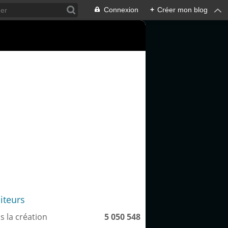
Connexion
+
Créer mon blog
siteurs
s la création
5 050 548