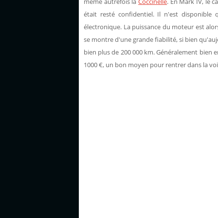
même autrefois la
Coccinelle
. En Mark IV, le c
était resté confidentiel. Il n'est disponible
électronique. La puissance du moteur est alo
se montre d'une grande fiabilité, si bien qu'auj
bien plus de 200 000 km. Généralement bien en
1000 €, un bon moyen pour rentrer dans la voit