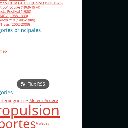
méo Giulia GT 1300 Junior (1966-1976)
t 504 coupé (1969-1974)
esta Festival (1980)
MPV (1988-1999)
nchi Y10 (1985-1989)
Thesis (2002-2009)
ories principales
omeo
Flux RSS
gories
-deux-guerres
Moteur Arrière
ropulsion
portes
6 places