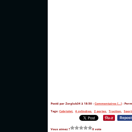
Posté par Zorglub34 à 18:50 -
Commentaires [
…
]
- Perm
Tags:
Cabriolet
,
4 cylindres
,
2 portes
,
Traction
,
Sport
Repost
Vous aimez ?
0 vote