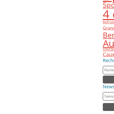
Spo
4 
Refroi
Gran
Ber
Au
SOHC
Bi
Caux
Rech
News