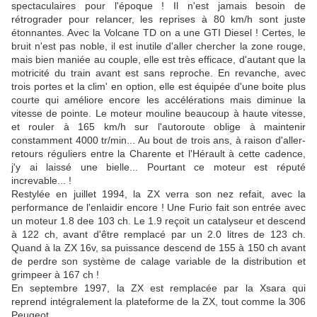
spectaculaires pour l'époque ! Il n'est jamais besoin de
rétrograder pour relancer, les reprises à 80 km/h sont juste
étonnantes. Avec la Volcane TD on a une GTI Diesel ! Certes, le
bruit n'est pas noble, il est inutile d'aller chercher la zone rouge,
mais bien maniée au couple, elle est très efficace, d'autant que la
motricité du train avant est sans reproche. En revanche, avec
trois portes et la clim' en option, elle est équipée d'une boite plus
courte qui améliore encore les accélérations mais diminue la
vitesse de pointe. Le moteur mouline beaucoup à haute vitesse,
et rouler à 165 km/h sur l'autoroute oblige à maintenir
constamment 4000 tr/min... Au bout de trois ans, à raison d'aller-
retours réguliers entre la Charente et l'Hérault à cette cadence,
j'y ai laissé une bielle... Pourtant ce moteur est réputé
increvable... !
Restylée en juillet 1994, la ZX verra son nez refait, avec la
performance de l'enlaidir encore ! Une Furio fait son entrée avec
un moteur 1.8 dee 103 ch. Le 1.9 reçoit un catalyseur et descend
à 122 ch, avant d'être remplacé par un 2.0 litres de 123 ch.
Quand à la ZX 16v, sa puissance descend de 155 à 150 ch avant
de perdre son système de calage variable de la distribution et
grimpeer à 167 ch !
En septembre 1997, la ZX est remplacée par la Xsara qui
reprend intégralement la plateforme de la ZX, tout comme la 306
Peugeot.