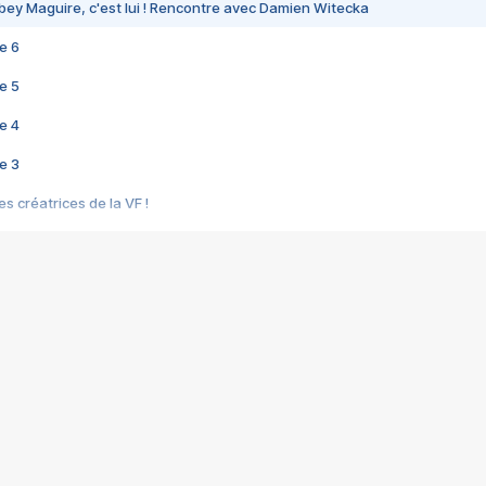
bey Maguire, c'est lui ! Rencontre avec Damien Witecka
e 6
e 5
e 4
e 3
s créatrices de la VF !
e 2
e 1
e Mektoub My Love arrive enfin ! Rencontre avec Shaïn Boumedine et Sal
i : après Toni en famille
elle réalise le bouleversant Dites lui que je l'aime
ais ! Rencontre autour de Vie privée de Rebecca Zlotowski
 de Marguerite, Grave... Rencontre avec Ella Rumpf