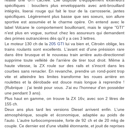
réalité une GTI cachée. Elle dispose d'équipement extérieurs
spécifiques : boucliers plus enveloppants avec anti-brouillard
intégrès, liserai rouge qui fait le tour de la carrosserie, jantes
spécifiques. Légèrement plus basse que ses soeurs, son allure
sportive est assumée et le charme opère. On entend avec le
label Volcane le comportement bouillonant, mais le signe "GTI"
n'est plus en vogue, surtout chez les assureurs qui demandent
des primes outrancières dès qu'il y a ces 3 lettres.
Le moteur 130 ch de la
205 GTI
lui va bien et, Citroën oblige, les
trains roulants sont excellents. L'avant est d'une présision rare
dans être brusque et le nouveau train arrière auto-directionnel
supprime toute velléité de l'arrière de tirer tout droit. Même à
haute vitesse, la ZX roule sur des rails et s'inscrit dans les
courbes sans renacler. En revanche, prendre un rond-point trop
vite et atteindre les limites transforme les roues arrière en
roulettes et la dérobade est douce mais longue à reprendre !
(Rubrique : j'ai testé pour vous. J'ai eu l'honneur d'en posséder
une pendant 3 ans).
Plus haut en gamme, on trouve la ZX 16v, avec son 2 litres de
155 ch.
Deux ans plus tard les versions Diesel arrivent enfin. L'une
atmosphérique, souple et économique, adaptée au poids de
l'auto. L'autre turbocompressée, forte de 92 ch et de 20 mkg de
couple. Ce dernier est d'une vitalité étonnante, et jouit de reprises