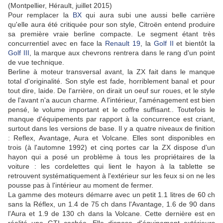
(Montpellier, Hérault, juillet 2015)
Pour remplacer la
BX
qui aura subi une aussi belle carrière
qu'elle aura été critiquée pour son style, Citroën entend produire
sa première vraie berline compacte. Le segment étant très
concurrentiel avec en face la
Renault 19
, la
Golf II
et bientôt la
Golf III
, la marque aux chevrons rentrera dans le rang d'un point
de vue technique.
Berline à moteur transversal avant, la ZX fait dans le manque
total d'originalité. Son style est fade, horriblement banal et pour
tout dire, laide. De l'arrière, on dirait un oeuf sur roues, et le style
de l'avant n'a aucun charme. A l'intérieur, l'aménagement est bien
pensé, le volume important et le coffre suffisant.. Toutefois le
manque d'équipements par rapport à la concurrence est criant,
surtout dans les versions de base. Il y a quatre niveaux de finition
: Reflex, Avantage, Aura et Volcane. Elles sont disponibles en
trois (à l'automne 1992) et cinq portes car la ZX dispose d'un
hayon qui a posé un problème à tous les propriétaires de la
voiture : les cordelettes qui lient le hayon à la tablette se
retrouvent systématiquement à l'extérieur sur les feux si on ne les
pousse pas à l'intérieur au moment de fermer.
La gamme des moteurs démarre avec un petit 1.1 litres de 60 ch
sans la Réflex, un 1.4 de 75 ch dans l'Avantage, 1.6 de 90 dans
l'Aura et 1.9 de 130 ch dans la Volcane. Cette dernière est en