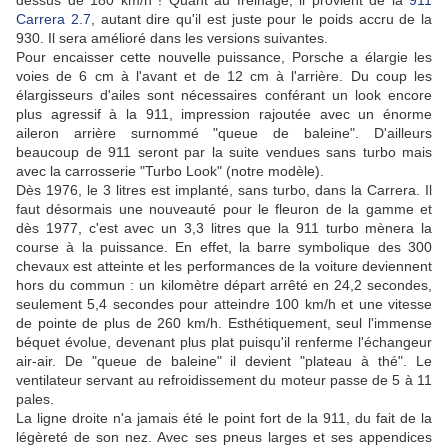
dessus de 180 km/h ! Quant au freinage, il provient de la
911
Carrera 2.7
, autant dire qu'il est juste pour le poids accru de la
930. Il sera amélioré dans les versions suivantes.
Pour encaisser cette nouvelle puissance, Porsche a élargie les
voies de 6 cm à l'avant et de 12 cm à l'arrière. Du coup les
élargisseurs d'ailes sont nécessaires conférant un look encore
plus agressif à la 911, impression rajoutée avec un énorme
aileron arrière surnommé "queue de baleine". D'ailleurs
beaucoup de 911 seront par la suite vendues sans turbo mais
avec la carrosserie "Turbo Look" (notre modèle).
Dès 1976, le 3 litres est implanté, sans turbo, dans la Carrera. Il
faut désormais une nouveauté pour le fleuron de la gamme et
dès 1977, c'est avec un 3,3 litres que la 911 turbo mènera la
course à la puissance. En effet, la barre symbolique des 300
chevaux est atteinte et les performances de la voiture deviennent
hors du commun : un kilomètre départ arrêté en 24,2 secondes,
seulement 5,4 secondes pour atteindre 100 km/h et une vitesse
de pointe de plus de 260 km/h. Esthétiquement, seul l'immense
béquet évolue, devenant plus plat puisqu'il renferme l'échangeur
air-air. De "queue de baleine" il devient "plateau à thé". Le
ventilateur servant au refroidissement du moteur passe de 5 à 11
pales.
La ligne droite n'a jamais été le point fort de la 911, du fait de la
légèreté de son nez. Avec ses pneus larges et ses appendices