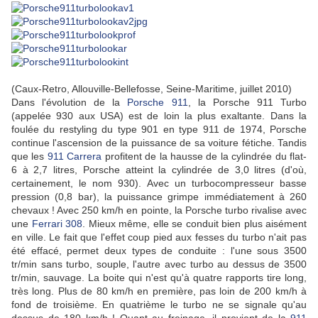
(Caux-Retro, Allouville-Bellefosse, Seine-Maritime, juillet 2010)
Dans l'évolution de la
Porsche 911
, la Porsche 911 Turbo
(appelée 930 aux USA) est de loin la plus exaltante. Dans la
foulée du restyling du type 901 en type 911 de 1974, Porsche
continue l'ascension de la puissance de sa voiture fétiche. Tandis
que les
911 Carrera
profitent de la hausse de la cylindrée du flat-
6 à 2,7 litres, Porsche atteint la cylindrée de 3,0 litres (d'où,
certainement, le nom 930). Avec un turbocompresseur basse
pression (0,8 bar), la puissance grimpe immédiatement à 260
chevaux ! Avec 250 km/h en pointe, la Porsche turbo rivalise avec
une
Ferrari 308
. Mieux même, elle se conduit bien plus aisément
en ville. Le fait que l'effet coup pied aux fesses du turbo n'ait pas
été effacé, permet deux types de conduite : l'une sous 3500
tr/min sans turbo, souple, l'autre avec turbo au dessus de 3500
tr/min, sauvage. La boite qui n'est qu'à quatre rapports tire long,
très long. Plus de 80 km/h en première, pas loin de 200 km/h à
fond de troisième. En quatrième le turbo ne se signale qu'au