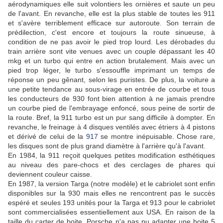
aérodynamiques elle suit volontiers les ornières et saute un peu
de l'avant. En revanche, elle est la plus stable de toutes les 911
et s'avère terriblement efficace sur autoroute. Son terrain de
prédilection, c'est encore et toujours la route sinueuse, à
condition de ne pas avoir le pied trop lourd. Les dérobades du
train arrière sont vite venues avec un couple dépassant les 40
mkg et un turbo qui entre en action brutalement. Mais avec un
pied trop léger, le turbo s'essouffle imprimant un temps de
réponse un peu gênant, selon les puristes. De plus, la voiture a
une petite tendance au sous-virage en entrée de courbe et tous
les conducteurs de 930 font bien attention à ne jamais prendre
un courbe pied de l'embrayage enfoncé, sous peine de sortir de
la route. Bref, la 911 turbo est un pur sang difficile à dompter. En
revanche, le freinage à 4 disques ventilés avec étriers à 4 pistons
et dérivé de celui de la
917
se montre inépuisable. Chose rare,
les disques sont de plus grand diamètre à l'arrière qu'à l'avant.
En 1984, la 911 reçoit quelques petites modification esthétiques
au niveau des pare-chocs et des cerclages de phares qui
deviennent couleur caisse.
En 1987, la version Targa (notre modèle) et le cabriolet sont enfin
disponibles sur la 930 mais elles ne rencontrent pas le succès
espéré et seules 193 unités pour la Targa et 913 pour le cabriolet
sont commercialisées essentiellement aux USA. En raison de la
taille du carter de boite, Porsche n'a pas pu adapter une boite 5