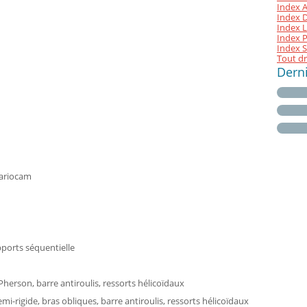
Index A
Index D 
Index L
Index P
Index S
Tout dr
Dern
Variocam
pports séquentielle
erson, barre antiroulis, ressorts hélicoïdaux
i-rigide, bras obliques, barre antiroulis, ressorts hélicoïdaux