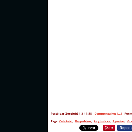
Posté par Zorglub34 à 11:58 -
Commentaires [
…
]
- Perm
Tags:
Cabriolet
,
Propulsion
,
4 cylindres
,
2 portes
,
Gr
Repost