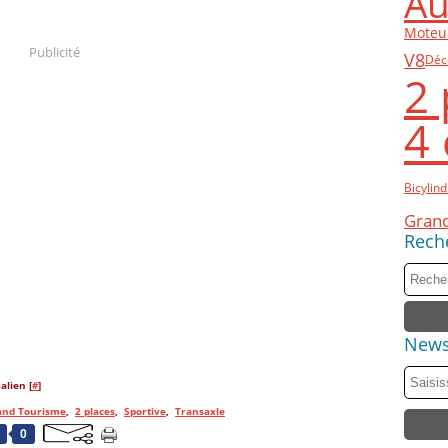
Au
Moteur
Publicité
V8
Déc
2 
4 
Bicylind
Gran
Rech
News
alien [
#
]
and Tourisme
,
2 places
,
Sportive
,
Transaxle
0