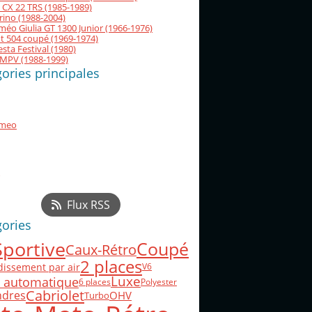
 CX 22 TRS (1985-1989)
orino (1988-2004)
méo Giulia GT 1300 Junior (1966-1976)
t 504 coupé (1969-1974)
esta Festival (1980)
MPV (1988-1999)
ories principales
omeo
Flux RSS
gories
Sportive
Coupé
Caux-Rétro
2 places
dissement par air
V6
Luxe
e automatique
6 places
Polyester
Cabriolet
indres
OHV
Turbo