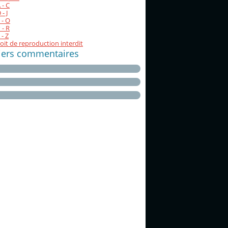
 - C
- J
 - O
 - R
 - Z
oit de reproduction interdit
iers commentaires