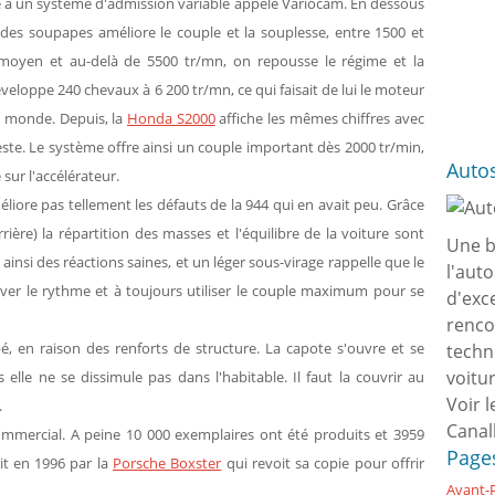
 à un système d'admission variable appelé Variocam. En dessous
 soupapes améliore le couple et la souplesse, entre 1500 et
oyen et au-delà de 5500 tr/mn, on repousse le régime et la
veloppe 240 chevaux à 6 200 tr/mn, ce qui faisait de lui le moteur
u monde. Depuis, la
Honda S2000
affiche les mêmes chiffres avec
 reste. Le système offre ainsi un couple important dès 2000 tr/min,
Auto
sur l'accélérateur.
iore pas tellement les défauts de la 944 qui en avait peu. Grâce
ère) la répartition des masses et l'équilibre de la voiture sont
Une b
a ainsi des réactions saines, et un léger sous-virage rappelle que le
l'aut
rver le rythme et à toujours utiliser le couple maximum pour se
d'exc
renco
é, en raison des renforts de structure. La capote s'ouvre et se
techn
voitu
lle ne se dissimule pas dans l'habitable. Il faut la couvrir au
Voir l
.
Canal
ommercial. A peine 10 000 exemplaires ont été produits et 3959
Page
ait en 1996 par la
Porsche Boxster
qui revoit sa copie pour offrir
Avant-