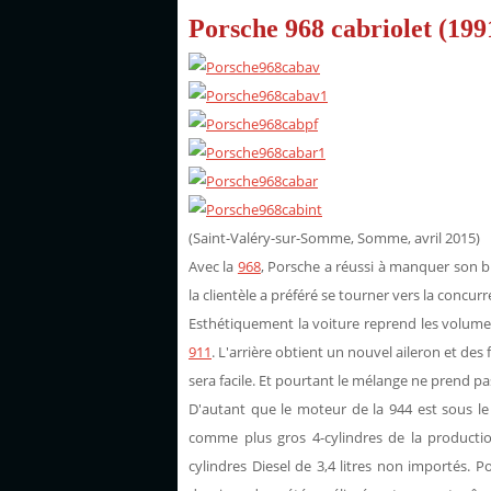
Porsche 968 cabriolet (199
(Saint-Valéry-sur-Somme, Somme, avril 2015)
Avec la
968
, Porsche a réussi à manquer son b
la clientèle a préféré se tourner vers la concu
Esthétiquement la voiture reprend les volume
911
. L'arrière obtient un nouvel aileron et des 
sera facile. Et pourtant le mélange ne prend pas
D'autant que le moteur de la 944 est sous le
comme plus gros 4-cylindres de la productio
cylindres Diesel de 3,4 litres non importés. P