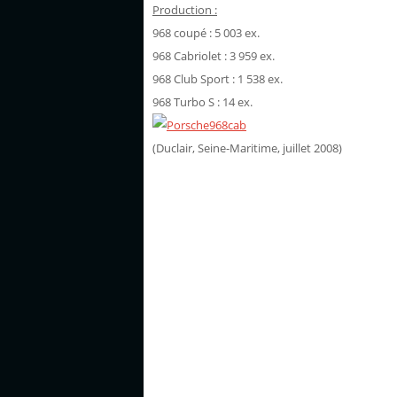
Production :
968 coupé : 5 003 ex.
968 Cabriolet : 3 959 ex.
968 Club Sport : 1 538 ex.
968 Turbo S : 14 ex.
(Duclair, Seine-Maritime, juillet 2008)