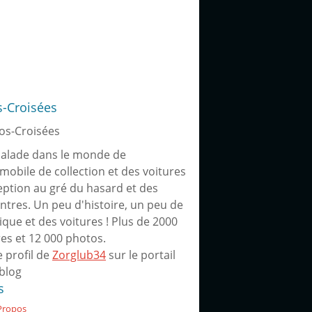
s-Croisées
alade dans le monde de
omobile de collection et des voitures
eption au gré du hasard et des
ntres. Un peu d'histoire, un peu de
ique et des voitures ! Plus de 2000
res et 12 000 photos.
e profil de
Zorglub34
sur le portail
blog
s
Propos