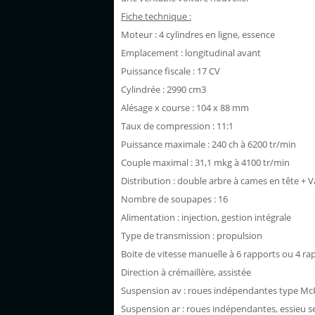
Fiche technique :
Moteur : 4 cylindres en ligne, essence
Emplacement : longitudinal avant
Puissance fiscale : 17 CV
Cylindrée : 2990 cm3
Alésage x course : 104 x 88 mm
Taux de compression : 11:1
Puissance maximale : 240 ch à 6200 tr/min
Couple maximal : 31,1 mkg à 4100 tr/min
Distribution : double arbre à cames en tête + 
Nombre de soupapes : 16
Alimentation : injection, gestion intégrale
Type de transmission : propulsion
Boite de vitesse manuelle à 6 rapports ou 4 ra
Direction à crémaillère, assistée
Suspension av : roues indépendantes type McPh
Suspension ar : roues indépendantes, essieu sem