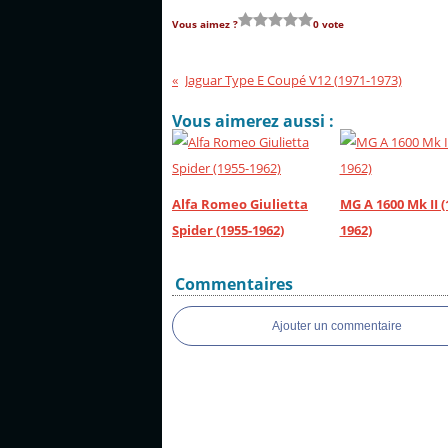
Vous aimez ?
0 vote
Jaguar Type E Coupé V12 (1971-1973)
Vous aimerez aussi :
Alfa Romeo Giulietta
MG A 1600 Mk II (
Spider (1955-1962)
1962)
Commentaires
Ajouter un commentaire