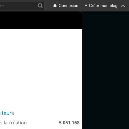
Connexion
+
Créer mon blog
siteurs
s la création
5 051 168