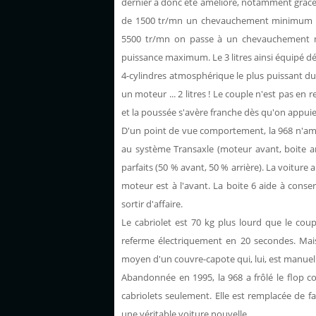
dernier a donc été amélioré, notamment grâce
de 1500 tr/mn un chevauchement minimum des
5500 tr/mn on passe à un chevauchement m
puissance maximum. Le 3 litres ainsi équipé dé
4-cylindres atmosphérique le plus puissant d
un moteur ... 2 litres ! Le couple n'est pas en
et la poussée s'avère franche dès qu'on appuie 
D'un point de vue comportement, la 968 n'amél
au système Transaxle (moteur avant, boite arri
parfaits (50 % avant, 50 % arrière). La voiture 
moteur est à l'avant. La boite 6 aide à conse
sortir d'affaire.
Le cabriolet est 70 kg plus lourd que le coup
referme électriquement en 20 secondes. Mais e
moyen d'un couvre-capote qui, lui, est manuel
Abandonnée en 1995, la 968 a frôlé le flop c
cabriolets seulement. Elle est remplacée de f
une véritable voiture nouvelle.