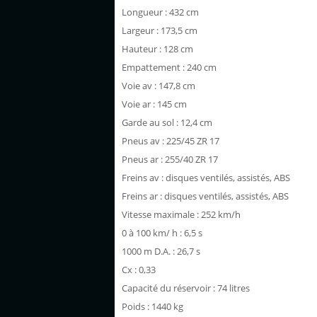
Longueur : 432 cm
Largeur : 173,5 cm
Hauteur : 128 cm
Empattement : 240 cm
Voie av : 147,8 cm
Voie ar : 145 cm
Garde au sol : 12,4 cm
Pneus av : 225/45 ZR 17
Pneus ar : 255/40 ZR 17
Freins av : disques ventilés, assistés, ABS
Freins ar : disques ventilés, assistés, ABS
Vitesse maximale : 252 km/h
0 à 100 km/ h : 6,5 s
1000 m D.A. : 26,7 s
Cx : 0,33
Capacité du réservoir : 74 litres
Poids : 1440 kg