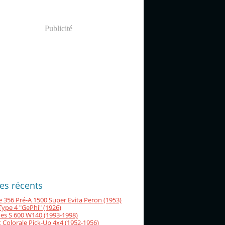
Publicité
les récents
 356 Pré-A 1500 Super Evita Peron (1953)
Type 4 "GePhi" (1926)
es S 600 W140 (1993-1998)
 Colorale Pick-Up 4x4 (1952-1956)