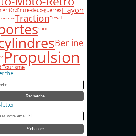
to-Moto-Rétro
Hayon
Entre-deux-guerres
 Arrière
Traction
Diesel
ouvrable
portes
SOHC
cylindres
Berline
Propulsion
re
d Tourisme
erche
letter