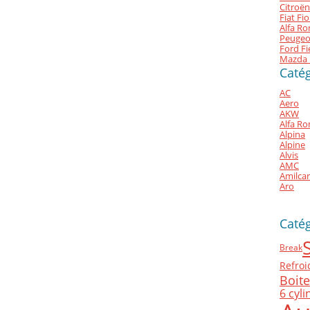
Citroën
Fiat Fi
Alfa Ro
Peugeo
Ford Fi
Mazda 
Catég
AC
Aero
AKW
Alfa R
Alpina
Alpine
Alvis
AMC
Amilcar
Aro
Caté
Break
Refroi
Boit
6 cyl