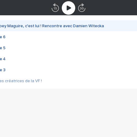
bey Maguire, c'est lui ! Rencontre avec Damien Witecka
e 6
e 5
e 4
e 3
s créatrices de la VF !
e 2
e 1
e Mektoub My Love arrive enfin ! Rencontre avec Shaïn Boumedine et Sal
i : après Toni en famille
elle réalise le bouleversant Dites lui que je l'aime