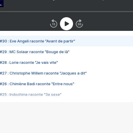
#30 : Eve Angeli raconte "Avant de partir"
#29 : MC Solaar raconte "Bouge de là"
28 : Lorie raconte "Je vais vite"
#27 : Christophe Willem raconte "Jacques a dit"
#26 : Chimène Badi raconte "Entre nous"
#25 : Indochine raconte "3e sexe"
#24 : Zaho raconte "C'est chelou"
#23 : Patrick Bruel raconte "Au café des délices"
#22 : Kyo raconte "Le chemin"