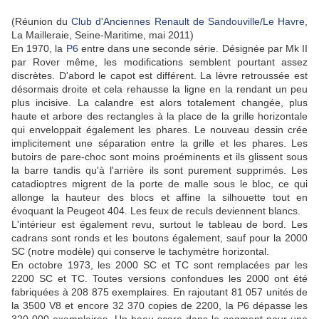
(Réunion du
Club d'Anciennes Renault de Sandouville/Le Havre
,
La Mailleraie, Seine-Maritime, mai 2011)
En 1970, la
P6
entre dans une seconde série. Désignée par Mk II
par Rover même, les modifications semblent pourtant assez
discrètes. D'abord le capot est différent. La lèvre retroussée est
désormais droite et cela rehausse la ligne en la rendant un peu
plus incisive. La calandre est alors totalement changée, plus
haute et arbore des rectangles à la place de la grille horizontale
qui enveloppait également les phares. Le nouveau dessin crée
implicitement une séparation entre la grille et les phares. Les
butoirs de pare-choc sont moins proéminents et ils glissent sous
la barre tandis qu'à l'arrière ils sont purement supprimés. Les
catadioptres migrent de la porte de malle sous le bloc, ce qui
allonge la hauteur des blocs et affine la silhouette tout en
évoquant la Peugeot 404. Les feux de reculs deviennent blancs.
L'intérieur est également revu, surtout le tableau de bord. Les
cadrans sont ronds et les boutons également, sauf pour la 2000
SC (notre modèle) qui conserve le tachymètre horizontal.
En octobre 1973, les 2000 SC et TC sont remplacées par les
2200 SC et TC. Toutes versions confondues les 2000 ont été
fabriquées à 208 875 exemplaires. En rajoutant 81 057 unités de
la 3500 V8 et encore 32 370 copies de 2200, la P6 dépasse les