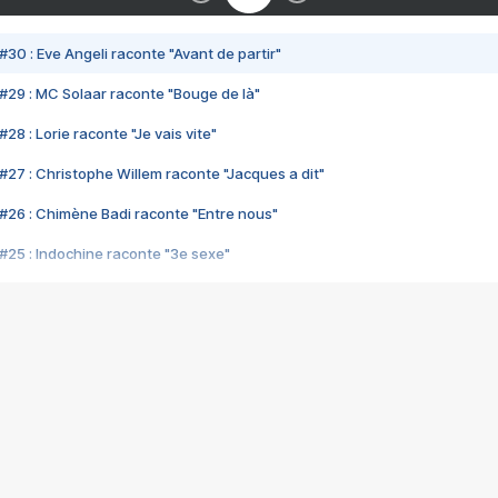
#30 : Eve Angeli raconte "Avant de partir"
#29 : MC Solaar raconte "Bouge de là"
28 : Lorie raconte "Je vais vite"
#27 : Christophe Willem raconte "Jacques a dit"
#26 : Chimène Badi raconte "Entre nous"
#25 : Indochine raconte "3e sexe"
#24 : Zaho raconte "C'est chelou"
#23 : Patrick Bruel raconte "Au café des délices"
#22 : Kyo raconte "Le chemin"
#21 : Nolwenn Leroy raconte "Cassé"
#20 : Patrick Hernandez raconte "Born to be alive"
#19 : Lorie raconte "Près de moi"