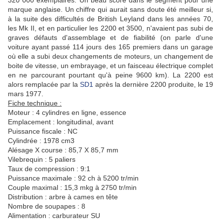
320 000 exemplaires. Un beau score dans le segment pour une
marque anglaise. Un chiffre qui aurait sans doute été meilleur si,
à la suite des difficultés de British Leyland dans les années 70,
les Mk II, et en particulier les 2200 et 3500, n'avaient pas subi de
graves défauts d'assemblage et de fiabilité (on parle d'une
voiture ayant passé 114 jours des 165 premiers dans un garage
où elle a subi deux changements de moteurs, un changement de
boite de vitesse, un embrayage, et un faisceau électrique complet
en ne parcourant pourtant qu'à peine 9600 km). La 2200 est
alors remplacée par la
SD1
après la dernière 2200 produite, le 19
mars 1977.
Fiche technique :
Moteur : 4 cylindres en ligne, essence
Emplacement : longitudinal, avant
Puissance fiscale : NC
Cylindrée : 1978 cm3
Alésage X course : 85,7 X 85,7 mm
Vilebrequin : 5 paliers
Taux de compression : 9:1
Puissance maximale : 92 ch à 5200 tr/min
Couple maximal : 15,3 mkg à 2750 tr/min
Distribution : arbre à cames en tête
Nombre de soupapes : 8
Alimentation : carburateur SU