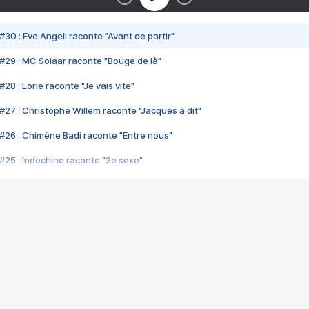
#30 : Eve Angeli raconte "Avant de partir"
#29 : MC Solaar raconte "Bouge de là"
28 : Lorie raconte "Je vais vite"
#27 : Christophe Willem raconte "Jacques a dit"
#26 : Chimène Badi raconte "Entre nous"
#25 : Indochine raconte "3e sexe"
#24 : Zaho raconte "C'est chelou"
#23 : Patrick Bruel raconte "Au café des délices"
#22 : Kyo raconte "Le chemin"
#21 : Nolwenn Leroy raconte "Cassé"
#20 : Patrick Hernandez raconte "Born to be alive"