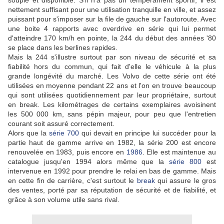
souple et disponible. S'il n'a pas un tempérament sportif, il est
nettement suffisant pour une utilisation tranquille en ville, et assez
puissant pour s'imposer sur la file de gauche sur l'autoroute. Avec
une boite 4 rapports avec overdrive en série qui lui permet
d'atteindre 170 km/h en pointe, la 244 du début des années '80
se place dans les berlines rapides.
Mais la 244 s'illustre surtout par son niveau de sécurité et sa
fiabilité hors du commun, qui fait d'elle le véhicule à la plus
grande longévité du marché. Les Volvo de cette série ont été
utilisées en moyenne pendant 22 ans et l'on en trouve beaucoup
qui sont utilisées quotidiennement par leur propriétaire, surtout
en break. Les kilométrages de certains exemplaires avoisinent
les 500 000 km, sans pépin majeur, pour peu que l'entretien
courant soit assuré correctement.
Alors que la
série 700
qui devait en principe lui succéder pour la
partie haut de gamme arrive en 1982, la série 200 est encore
renouvelée en 1983, puis encore en
1986
. Elle est maintenue au
catalogue jusqu'en 1994 alors même que la
série 800
est
intervenue en 1992 pour prendre le relai en bas de gamme. Mais
en cette fin de carrière, c'est surtout le
break
qui assure le gros
des ventes, porté par sa réputation de sécurité et de fiabilité, et
grâce à son volume utile sans rival.