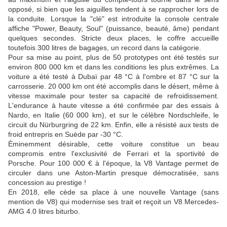
opposé, si bien que les aiguilles tendent à se rapprocher lors de
la conduite. Lorsque la "clé" est introduite la console centrale
affiche "Power, Beauty, Soul" (puissance, beauté, âme) pendant
quelques secondes. Stricte deux places, le coffre accueille
toutefois 300 litres de bagages, un record dans la catégorie.
Pour sa mise au point, plus de 50 prototypes ont été testés sur
environ 800 000 km et dans les conditions les plus extrêmes. La
voiture a été testé à Dubaï par 48 °C à l'ombre et 87 °C sur la
carrosserie. 20 000 km ont été accomplis dans le désert, même à
vitesse maximale pour tester sa capacité de refroidissement.
L'endurance à haute vitesse a été confirmée par des essais à
Nardo, en Italie (60 000 km), et sur le célèbre Nordschleife, le
circuit du Nürburgring de 22 km. Enfin, elle a résisté aux tests de
froid entrepris en Suède par -30 °C.
Éminemment désirable, cette voiture constitue un beau
compromis entre l'exclusivité de Ferrari et la sportivité de
Porsche. Pour 100 000 € à l'époque, la V8 Vantage permet de
circuler dans une Aston-Martin presque démocratisée, sans
concession au prestige !
En 2018, elle cède sa place à une nouvelle Vantage (sans
mention de V8) qui modernise ses trait et reçoit un V8 Mercedes-
AMG 4.0 litres biturbo.