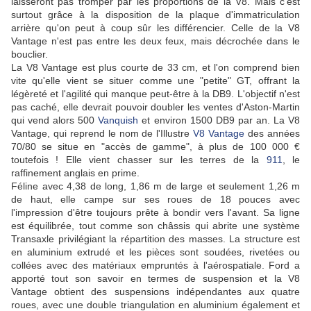
laisseront pas tromper par les proportions de la V8. Mais c'est
surtout grâce à la disposition de la plaque d'immatriculation
arrière qu'on peut à coup sûr les différencier. Celle de la V8
Vantage n'est pas entre les deux feux, mais décrochée dans le
bouclier.
La V8 Vantage est plus courte de 33 cm, et l'on comprend bien
vite qu'elle vient se situer comme une "petite" GT, offrant la
légèreté et l'agilité qui manque peut-être à la DB9. L'objectif n'est
pas caché, elle devrait pouvoir doubler les ventes d'Aston-Martin
qui vend alors 500
Vanquish
et environ 1500 DB9 par an. La V8
Vantage, qui reprend le nom de l'Illustre
V8 Vantage
des années
70/80 se situe en "accès de gamme", à plus de 100 000 €
toutefois ! Elle vient chasser sur les terres de la
911
, le
raffinement anglais en prime.
Féline avec 4,38 de long, 1,86 m de large et seulement 1,26 m
de haut, elle campe sur ses roues de 18 pouces avec
l'impression d'être toujours prête à bondir vers l'avant. Sa ligne
est équilibrée, tout comme son châssis qui abrite une système
Transaxle privilégiant la répartition des masses. La structure est
en aluminium extrudé et les pièces sont soudées, rivetées ou
collées avec des matériaux empruntés à l'aérospatiale. Ford a
apporté tout son savoir en termes de suspension et la V8
Vantage obtient des suspensions indépendantes aux quatre
roues, avec une double triangulation en aluminium également et