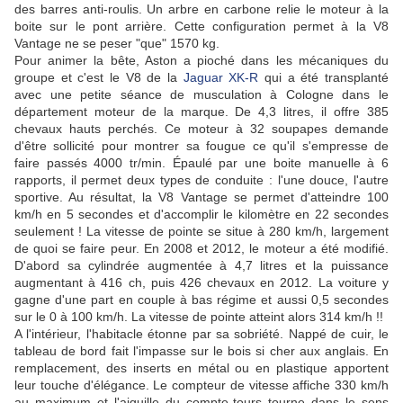
des barres anti-roulis. Un arbre en carbone relie le moteur à la
boite sur le pont arrière. Cette configuration permet à la V8
Vantage ne se peser "que" 1570 kg.
Pour animer la bête, Aston a pioché dans les mécaniques du
groupe et c'est le V8 de la
Jaguar XK-R
qui a été transplanté
avec une petite séance de musculation à Cologne dans le
département moteur de la marque. De 4,3 litres, il offre 385
chevaux hauts perchés. Ce moteur à 32 soupapes demande
d'être sollicité pour montrer sa fougue ce qu'il s'empresse de
faire passés 4000 tr/min. Épaulé par une boite manuelle à 6
rapports, il permet deux types de conduite : l'une douce, l'autre
sportive. Au résultat, la V8 Vantage se permet d'atteindre 100
km/h en 5 secondes et d'accomplir le kilomètre en 22 secondes
seulement ! La vitesse de pointe se situe à 280 km/h, largement
de quoi se faire peur. En 2008 et 2012, le moteur a été modifié.
D'abord sa cylindrée augmentée à 4,7 litres et la puissance
augmentant à 416 ch, puis 426 chevaux en 2012. La voiture y
gagne d'une part en couple à bas régime et aussi 0,5 secondes
sur le 0 à 100 km/h. La vitesse de pointe atteint alors 314 km/h !!
A l'intérieur, l'habitacle étonne par sa sobriété. Nappé de cuir, le
tableau de bord fait l'impasse sur le bois si cher aux anglais. En
remplacement, des inserts en métal ou en plastique apportent
leur touche d'élégance. Le compteur de vitesse affiche 330 km/h
au maximum et l'aiguille du compte-tours tourne dans le sens