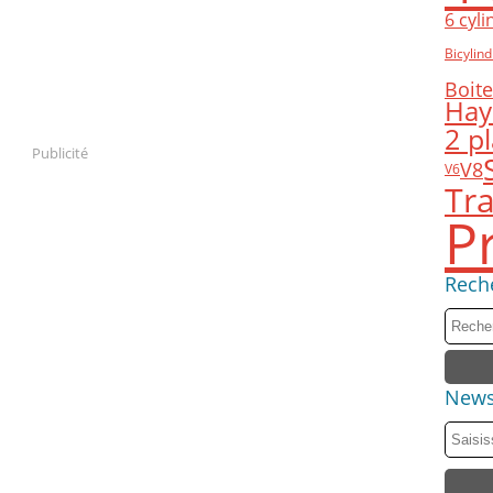
6 cyl
Bicylind
Boit
Hay
2 p
Publicité
V8
V6
Tra
P
Rech
News