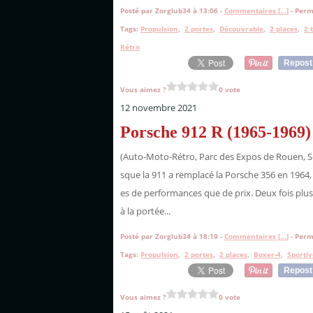
Posté par Zorglub34 à 13:06 -
Commentaires [
…
]
- Perm
Tags:
Propulsion
,
2 portes
,
Découvrable
,
2 places
,
2 
Rétro
Repost
Vous aimez ?
0 vote
12 novembre 2021
Porsche 912 R (1965-1969)
(Auto-Moto-Rétro, Parc des Expos de Rouen, S
sque la 911 a remplacé la Porsche 356 en 1964,
es de performances que de prix. Deux fois plus 
à la portée...
Posté par Zorglub34 à 18:19 -
Commentaires [
…
]
- Perm
Tags:
Propulsion
,
2 portes
,
2 places
,
Boxer-4
,
Sportiv
Repost
Vous aimez ?
0 vote