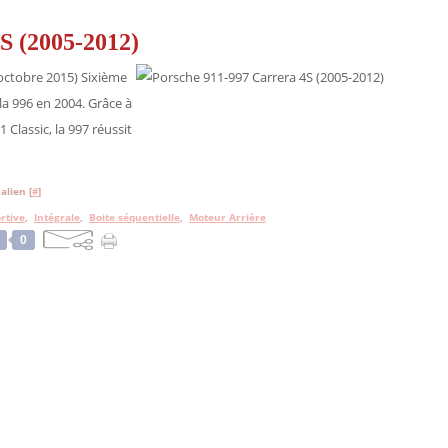
S (2005-2012)
 octobre 2015) Sixième
la 996 en 2004. Grâce à
 Classic, la 997 réussit
alien [
#
]
rtive
,
Intégrale
,
Boite séquentielle
,
Moteur Arrière
0