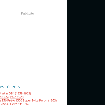
Publicité
les récents
artin DB4 (1958-1963)
n GSS (1922-1928)
 356 Pré-A 1500 Super Evita Peron (1953)
Type 4 "GePhi" (1926)