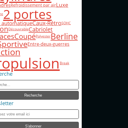
Luxe
indres
Refroidissement par air
2 portes
re
Caux-Rétro
e automatique
SOHC
on
Cabriolet
Découvrable
Berline
laces
Coupé
Polyester
Sportive
Entre-deux-guerres
ction
ropulsion
Break
erche
letter