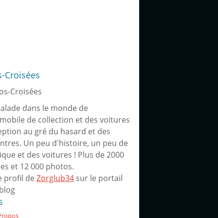
s-Croisées
alade dans le monde de
omobile de collection et des voitures
eption au gré du hasard et des
ntres. Un peu d'histoire, un peu de
ique et des voitures ! Plus de 2000
res et 12 000 photos.
e profil de
Zorglub34
sur le portail
blog
s
Propos