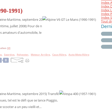
Index A
Index D 
90-1991)
Index L
Index P
Index S
Seine-Maritime, septembre 20
Tout dr
Dern
itime, juillet 2008) Pour de n
s amateurs d'automobile, le
alien [
#
]
bo
,
Sportive
,
Polyester
,
Moteur Arrière
,
Caux-Rétro
,
Auto-Moto-Rétro
0
eine-Maritime, septembre 2015) Transfé
ues, tel est le défi que se lance Piaggio,
 scooter a un peu vieilli et...