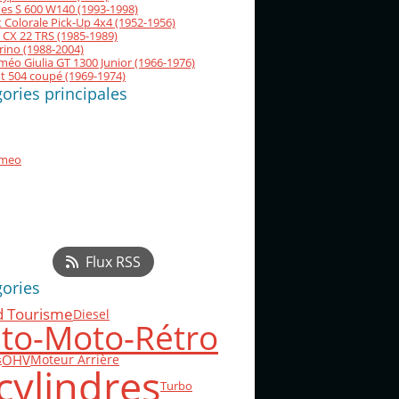
es S 600 W140 (1993-1998)
 Colorale Pick-Up 4x4 (1952-1956)
 CX 22 TRS (1985-1989)
orino (1988-2004)
méo Giulia GT 1300 Junior (1966-1976)
t 504 coupé (1969-1974)
ories principales
omeo
Flux RSS
gories
d Tourisme
Diesel
to-Moto-Rétro
OHV
Moteur Arrière
s
cylindres
Turbo