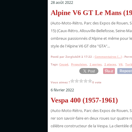
28 août 2022
Alpine V6 GT Le Mans (19
(Auto-Moto-Rétro, Parc des Expos de Rouen, 
15) (Caux-Rétro, Allouville-Bellefosse, Seine-Mar
ombreux passionnés d'Alpine et même pour le
style de l'Alpine V6 GT dite "GTA"...
Posté par Zorglub34 à 17:22 -
Commentaires [
…
]
- Perm
Tags:
Coupé
,
Propulsion
,
2 portes
,
2 places
,
V6
,
Tur
Repost
Vous aimez ?
0 vote
6 février 2022
Vespa 400 (1957-1961)
(Auto-Moto-Rétro, Parc des Expos de Rouen, S
rer son savoir-faire en deux roues sur quatre ro
célèbre constructeur de la Vespa. La clientèle de