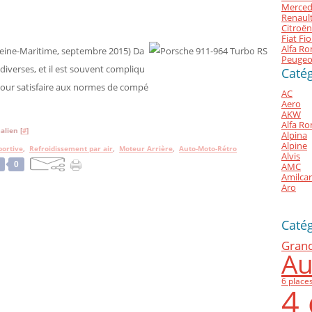
Merced
Renault
Citroën
Fiat Fi
Alfa Ro
eine-Maritime, septembre 2015) Da
Peugeo
diverses, et il est souvent compliqu
Catég
 pour satisfaire aux normes de compé
AC
Aero
AKW
Alfa R
alien [
#
]
Alpina
Alpine
portive
,
Refroidissement par air
,
Moteur Arrière
,
Auto-Moto-Rétro
Alvis
0
AMC
Amilcar
Aro
Caté
Gran
Au
6 place
4 