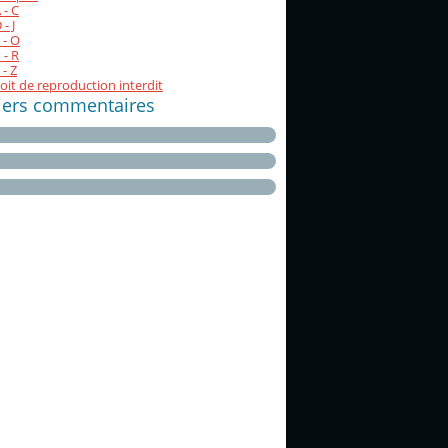
 - C
- J
 - O
 - R
 - Z
oit de reproduction interdit
iers commentaires