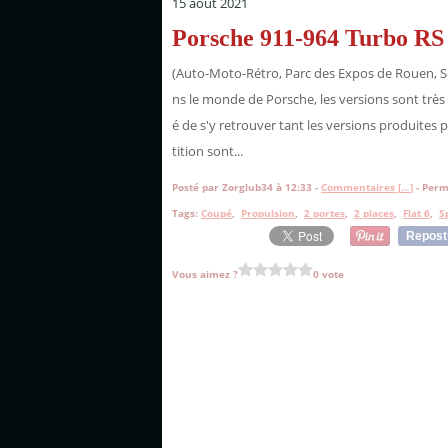
15 août 2021
Porsche 911-964 Turbo RS
(Auto-Moto-Rétro, Parc des Expos de Rouen, S
ns le monde de Porsche, les versions sont très 
é de s'y retrouver tant les versions produites
tition sont...
Posté par Zorglub34 à 12:33 -
Commentaires [
…
]
- Perm
Tags:
Coupé
,
Propulsion
,
2 portes
,
2 places
,
Flat 6
,
S
Repost
Vous aimez ?
0 vote