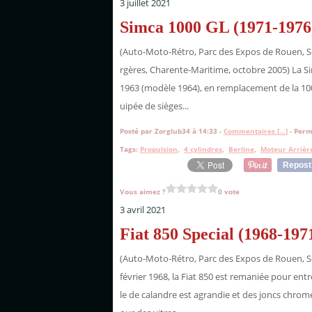
3 juillet 2021
Simca 1000 GL (1971-1976
(Auto-Moto-Rétro, Parc des Expos de Rouen, S
rgères, Charente-Maritime, octobre 2005) La 
1963 (modèle 1964), en remplacement de la 1000
uipée de sièges...
Posté par Zorglub34 à 14:33 -
Commentaires [
…
]
- Perm
Tags:
Propulsion
,
4 cylindres
,
Berline
,
Moteur Arrièr
Repost
Vous aimez ?
0 vote
3 avril 2021
Fiat 850 Special (1968-197
(Auto-Moto-Rétro, Parc des Expos de Rouen, S
février 1968, la Fiat 850 est remaniée pour entr
le de calandre est agrandie et des joncs chrom