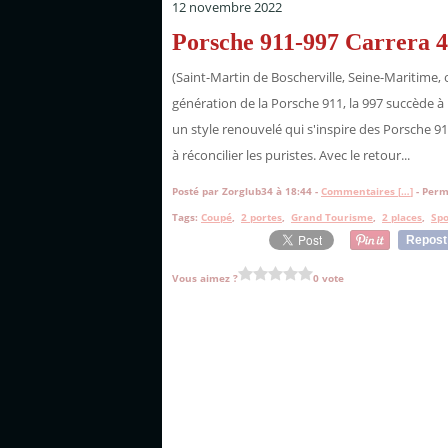
12 novembre 2022
Porsche 911-997 Carrera 4
(Saint-Martin de Boscherville, Seine-Maritime,
génération de la Porsche 911, la 997 succède à 
un style renouvelé qui s'inspire des Porsche 911
à réconcilier les puristes. Avec le retour...
Posté par Zorglub34 à 18:44 -
Commentaires [
…
]
- Perm
Tags:
Coupé
,
2 portes
,
Grand Tourisme
,
2 places
,
Spo
Repost
Vous aimez ?
0 vote