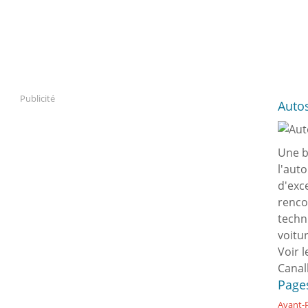
Publicité
Auto
Une b
l'aut
d'exc
renco
techn
voitu
Voir l
Canal
Page
Avant-