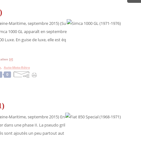
)
eine-Maritime, septembre 2015) (Su
Simca 1000 GL apparaît en septembre
 Luxe. En guise de luxe, elle est éq
alien [
#
]
e
,
Auto-Moto-Rétro
0
1)
eine-Maritime, septembre 2015) En
er dans une phase II. La pseudo gril
és sont ajoutés un peu partout aut