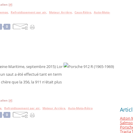
alien [
#
]
temps
,
Refroidissement par air
,
Moteur Arrière
,
Caux-Rétro
,
Auto-Moto-
0
eine-Maritime, septembre 2015) Lor
 un saut a été effectué tant en term
chère que la 356, la 911 n'était plus
alien [
#
]
e
,
Refroidissement par air
,
Moteur Arrière
,
Auto-Moto-Rétro
Artic
0
Aston M
Salmso
Porsche
Tracta 