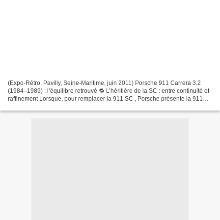
(Expo-Rétro, Pavilly, Seine-Maritime, juin 2011) Porsche 911 Carrera 3.2
(1984–1989) : l’équilibre retrouvé 🔁 L’héritière de la SC : entre continuité et
raffinement Lorsque, pour remplacer la 911 SC , Porsche présente la 911
Carrera 3.2 à l’automne 1983...