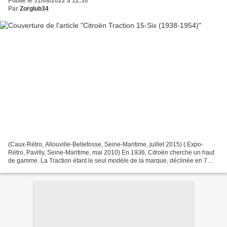
Publié le 31/08/2022 à 12:30
Par
Zorglub34
(Caux-Rétro, Allouville-Bellefosse, Seine-Maritime, juillet 2015) ( Expo-
Rétro, Pavilly, Seine-Maritime, mai 2010) En 1936, Citroën cherche un haut
de gamme. La Traction étant le seul modèle de la marque, déclinée en 7
puis en 11 CV, il était normal qu'une...