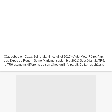
(Caudebec-en-Caux, Seine-Maritime, juillet 2017) (Auto-Moto-Rétro, Parc
des Expos de Rouen, Seine-Maritime, septembre 2011) Succédant la TR5,
la TR6 est moins différente de son aînée qu'il n'y parait. De fait les châssis et
les trains roulants ont été...