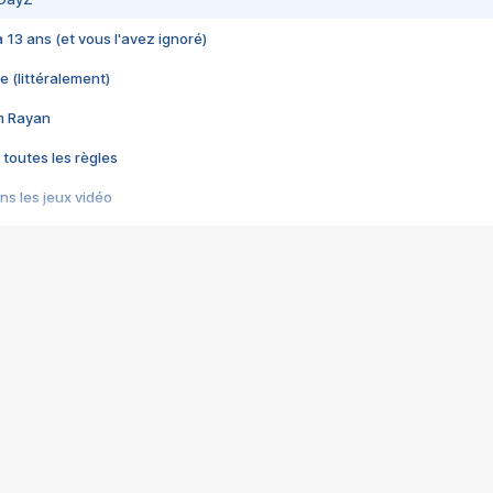
 a 13 ans (et vous l'avez ignoré)
e (littéralement)
im Rayan
 toutes les règles
s les jeux vidéo
us choquant de Rockstar ? - Le scandale BULLY
e plus moche de Steam
du RÊVE tourne au CAUCHEMAR
pendant 8 heures
it… à tort
umiliés par un jeu vidéo
ire - Final Fantasy 8