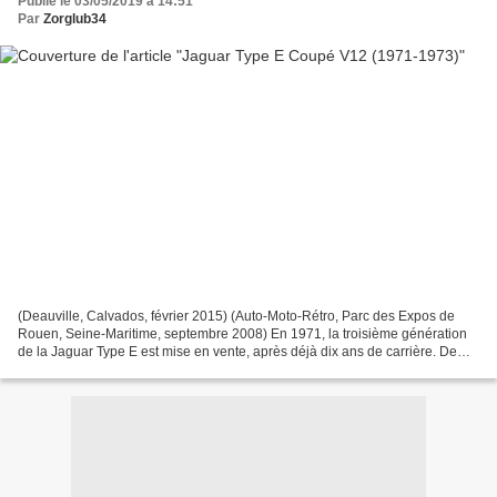
Publié le 03/05/2019 à 14:51
Par
Zorglub34
(Deauville, Calvados, février 2015) (Auto-Moto-Rétro, Parc des Expos de
Rouen, Seine-Maritime, septembre 2008) En 1971, la troisième génération
de la Jaguar Type E est mise en vente, après déjà dix ans de carrière. De
nombreuses modifications esthétiques...