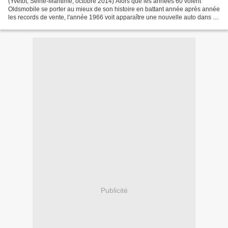
(Yvetot, Seine-Maritime, octobre 2014) Alors que les années 60 voient
Oldsmobile se porter au mieux de son histoire en battant année après année
les records de vente, l'année 1966 voit apparaître une nouvelle auto dans la
gamme. Les Cutlass viennent se...
Publicité