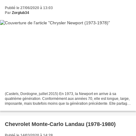
Publié le 27/06/2020 à 13:03
Par
Zorglub34
(Castels, Dordogne, juillet 2015) En 1973, la Newport en arrive à sa
quatrième génération. Conformément aux années 70, elle est longue, large,
imposante, mais toutefois moins que la génération précédente. Elle partage
toujours la plate-forme C avec la...
Chevrolet Monte-Carlo Landau (1978-1980)
Publié le 14/03/2020 à 14:28