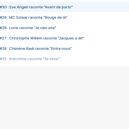
#30 : Eve Angeli raconte "Avant de partir"
#29 : MC Solaar raconte "Bouge de là"
28 : Lorie raconte "Je vais vite"
#27 : Christophe Willem raconte "Jacques a dit"
#26 : Chimène Badi raconte "Entre nous"
#25 : Indochine raconte "3e sexe"
#24 : Zaho raconte "C'est chelou"
#23 : Patrick Bruel raconte "Au café des délices"
#22 : Kyo raconte "Le chemin"
#21 : Nolwenn Leroy raconte "Cassé"
#20 : Patrick Hernandez raconte "Born to be alive"
#19 : Lorie raconte "Près de moi"