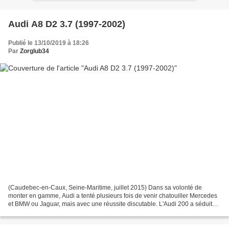
Audi A8 D2 3.7 (1997-2002)
Publié le 13/10/2019 à 18:26
Par
Zorglub34
(Caudebec-en-Caux, Seine-Maritime, juillet 2015) Dans sa volonté de
monter en gamme, Audi a tenté plusieurs fois de venir chatouiller Mercedes
et BMW ou Jaguar, mais avec une réussite discutable. L'Audi 200 a séduit
peu, malgré des qualités indéniables,...