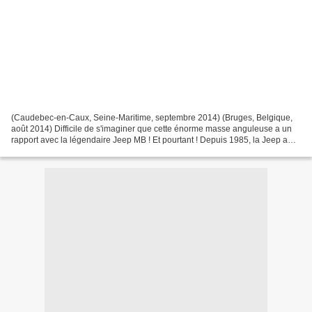
(Caudebec-en-Caux, Seine-Maritime, septembre 2014) (Bruges, Belgique,
août 2014) Difficile de s'imaginer que cette énorme masse anguleuse a un
rapport avec la légendaire Jeep MB ! Et pourtant ! Depuis 1985, la Jeep a
été remplacée par un nouveau véhicule,...