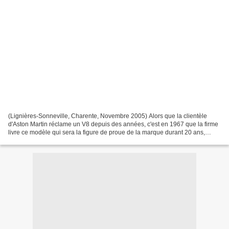
(Lignières-Sonneville, Charente, Novembre 2005) Alors que la clientèle
d'Aston Martin réclame un V8 depuis des années, c'est en 1967 que la firme
livre ce modèle qui sera la figure de proue de la marque durant 20 ans,
d'abord produit avec le 6 cylindres...