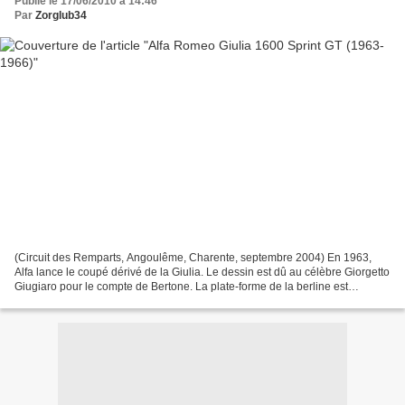
Publié le 17/06/2010 à 14:46
Par
Zorglub34
(Circuit des Remparts, Angoulême, Charente, septembre 2004) En 1963,
Alfa lance le coupé dérivé de la Giulia. Le dessin est dû au célèbre Giorgetto
Giugiaro pour le compte de Bertone. La plate-forme de la berline est
raccourcie de 16 cm, permettant une...