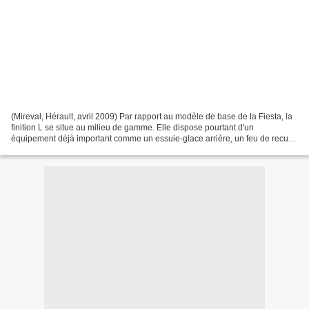
(Mireval, Hérault, avril 2009) Par rapport au modèle de base de la Fiesta, la
finition L se situe au milieu de gamme. Elle dispose pourtant d'un
équipement déjà important comme un essuie-glace arrière, un feu de recul
(sous le pare-choc), la lunette arrière...