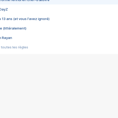
 DayZ
 a 13 ans (et vous l'avez ignoré)
e (littéralement)
im Rayan
 toutes les règles
s les jeux vidéo
us choquant de Rockstar ? - Le scandale BULLY
e plus moche de Steam
du RÊVE tourne au CAUCHEMAR
pendant 8 heures
it… à tort
umiliés par un jeu vidéo