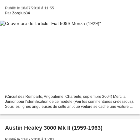
Publié le 18/07/2010 à 11:55
Par
Zorglub34
(Circuit des Remparts, Angoulême, Charente, septembre 2004) Merci à
Junior pour l'identification de ce modèle (Voir les commentaires ci-dessous).
Sous les lignes anguleuses de cette antique voiture se cache une voiture qui
a établi un certain nombre de...
Austin Healey 3000 Mk II (1959-1963)
Publié le 13/07/2010 à 15:02