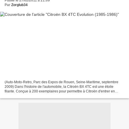
Publié le 27/02/2011 à 21:09
Par
Zorglub34
(Auto-Moto-Retro, Parc des Expos de Rouen, Seine-Maritime, septembre
2009) Dans l'histoire de l'automobile, la Citroën BX 4TC est une étoile
filante. Conçue à 200 exemplaires pour permettre à Citroën d'entrer en
rallye, elle a rapidement déçue et le projet...