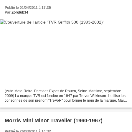
Publié le 01/04/2011 à 17:35
Par
Zorglub34
(Auto-Moto-Retro, Parc des Expos de Rouen, Seine-Maritime, septembre
2009) La marque TVR est fondée en 1947 par Trevor Wilkinson. Il utilise les
consonnes de son prénom "TreVoR" pour former le nom de la marque. Mais
la première Griffith n'est pas l'œuvre...
Morris Mini Minor Traveller (1960-1967)
Publié le 26/03/2011 à 14:32