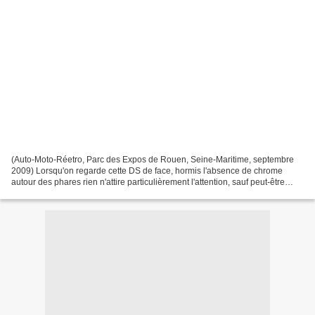
(Auto-Moto-Réetro, Parc des Expos de Rouen, Seine-Maritime, septembre
2009) Lorsqu'on regarde cette DS de face, hormis l'absence de chrome
autour des phares rien n'attire particulièrement l'attention, sauf peut-être
deux feux additionnels et une sangle...