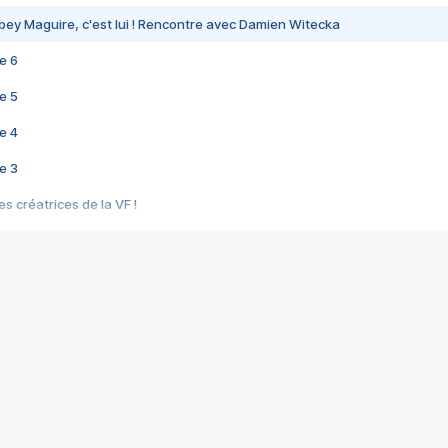
bey Maguire, c'est lui ! Rencontre avec Damien Witecka
e 6
e 5
e 4
e 3
s créatrices de la VF !
e 2
e 1
e Mektoub My Love arrive enfin ! Rencontre avec Shaïn Boumedine et Sal
i : après Toni en famille
elle réalise le bouleversant Dites lui que je l'aime
ais ! Rencontre autour de Vie privée de Rebecca Zlotowski