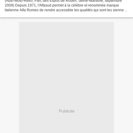
(Auto-Moto-Retro, Parc des Expos de Rouen, Seine-Maritime, septembre
2009) Depuis 1971, l'Alfasud permet à la célèbre et renommée marque
italienne Alfa Romeo de rendre accessible les qualités qui sont les siennes
(une voiture qui a du tempérament et du...
Publicité