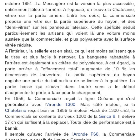
octobre 1951. La Messagère est la version la plus accessible,
entièrement tôlée à l'arrière. A l'opposé, on trouve la Chatelaine,
vitrée sur la partie arrière. Entre les deux, la commerciale
propose une vitre sur la partie supérieure du hayon, et des
"demi-vitres" sur les panneaux latéraux. Cette spéficité séduit
particulièrement les artisans qui voient là une voiture moins
austère que la commerciale, et plus polyvalente avec la surface
vitrée réduite.
A l'intérieur, la sellerie est en skaï, ce qui est moins salissant que
le tissu et plus facile à nettoyer. La banquette rabattable à
l'arrière est également un critère de polyvalence. A cet égard, la
porte arrière à "effacement total" augmente de 10 % les
dimensions de l'ouverture. La partie supérieure du hayon
englobe une partie du toit au lieu de se limiter à la gouttière. La
partie basse qui s'ouvre dans l'autre sens a le défaut
d'augmenter le porte-à-faux pour le chargement.
En 1956, la Commerciale reçoit la ligne Océane qui s'est
généralisée avec l'
Aronde 1300
. Mais côté moteur, si la
Chatelaine
reçoit bien en 1956 le moteur Flash de 1300 cm3, la
Commerciale se contente du vieux 1200 de la
Simca 8
. Il délivre
37 ch qui suffisent à la déplacer. Toute idée de performance est à
bannir.
Il semble qu'avec l'arrivée de l'
Aronde P60
, la Commerciale