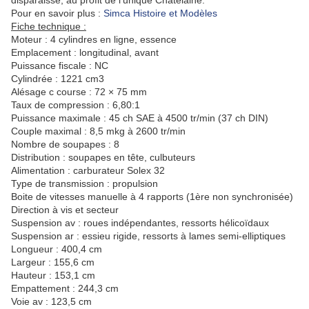
disparaisse, au profit de l'unique Chatelaine.
Pour en savoir plus :
Simca Histoire et Modèles
Fiche technique :
Moteur :
4 cylindres en ligne
, essence
Emplacement : longitudinal
,
avant
Puissance fiscale : NC
Cylindrée : 1221 cm3
Alésage c course : 72 × 75 mm
Taux de compression : 6,80:1
Puissance maximale : 45 ch SAE à 4500 tr/min (37 ch DIN)
Couple maximal : 8,5 mkg à 2600 tr/min
Nombre de soupapes : 8
Distribution : soupapes en tête, culbuteurs
Alimentation : carburateur Solex 32
Type de transmission : propulsion
Boite de vitesses manuelle à 4 rapports (1ère non synchronisée)
Direction à vis et secteur
Suspension av : roues indépendantes, ressorts hélicoïdaux
Suspension ar : essieu rigide, ressorts à lames semi-elliptiques
Longueur : 400,4 cm
Largeur : 155,6 cm
Hauteur : 153,1 cm
Empattement : 244,3 cm
Voie av : 123,5 cm