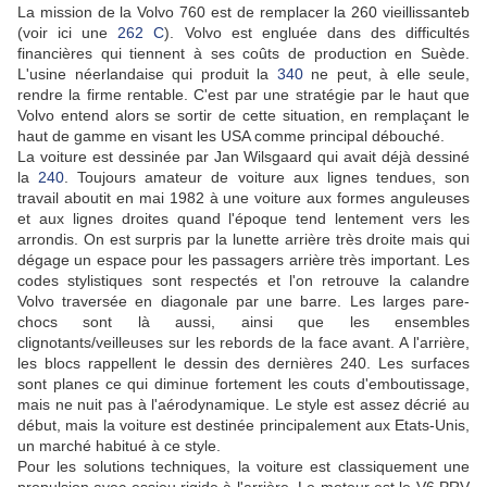
La mission de la Volvo 760 est de remplacer la 260 vieillissanteb
(voir ici une
262 C
). Volvo est engluée dans des difficultés
financières qui tiennent à ses coûts de production en Suède.
L'usine néerlandaise qui produit la
340
ne peut, à elle seule,
rendre la firme rentable. C'est par une stratégie par le haut que
Volvo entend alors se sortir de cette situation, en remplaçant le
haut de gamme en visant les USA comme principal débouché.
La voiture est dessinée par Jan Wilsgaard qui avait déjà dessiné
la
240
. Toujours amateur de voiture aux lignes tendues, son
travail aboutit en mai 1982 à une voiture aux formes anguleuses
et aux lignes droites quand l'époque tend lentement vers les
arrondis. On est surpris par la lunette arrière très droite mais qui
dégage un espace pour les passagers arrière très important. Les
codes stylistiques sont respectés et l'on retrouve la calandre
Volvo traversée en diagonale par une barre. Les larges pare-
chocs sont là aussi, ainsi que les ensembles
clignotants/veilleuses sur les rebords de la face avant. A l'arrière,
les blocs rappellent le dessin des dernières 240. Les surfaces
sont planes ce qui diminue fortement les couts d'emboutissage,
mais ne nuit pas à l'aérodynamique. Le style est assez décrié au
début, mais la voiture est destinée principalement aux Etats-Unis,
un marché habitué à ce style.
Pour les solutions techniques, la voiture est classiquement une