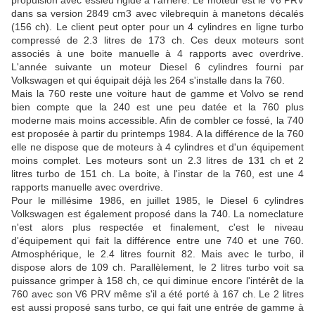
propulsion avec essieu rigide à l'arrière. Le moteur est le V6 PRV
dans sa version 2849 cm3 avec vilebrequin à manetons décalés
(156 ch). Le client peut opter pour un 4 cylindres en ligne turbo
compressé de 2.3 litres de 173 ch. Ces deux moteurs sont
associés à une boite manuelle à 4 rapports avec overdrive.
L'année suivante un moteur Diesel 6 cylindres fourni par
Volkswagen et qui équipait déjà les 264 s'installe dans la 760.
Mais la 760 reste une voiture haut de gamme et Volvo se rend
bien compte que la 240 est une peu datée et la 760 plus
moderne mais moins accessible. Afin de combler ce fossé, la 740
est proposée à partir du printemps 1984. A la différence de la 760
elle ne dispose que de moteurs à 4 cylindres et d'un équipement
moins complet. Les moteurs sont un 2.3 litres de 131 ch et 2
litres turbo de 151 ch. La boite, à l'instar de la 760, est une 4
rapports manuelle avec overdrive.
Pour le millésime 1986, en juillet 1985, le Diesel 6 cylindres
Volkswagen est également proposé dans la 740. La nomeclature
n'est alors plus respectée et finalement, c'est le niveau
d'équipement qui fait la différence entre une 740 et une 760.
Atmosphérique, le 2.4 litres fournit 82. Mais avec le turbo, il
dispose alors de 109 ch. Parallèlement, le 2 litres turbo voit sa
puissance grimper à 158 ch, ce qui diminue encore l'intérêt de la
760 avec son V6 PRV même s'il a été porté à 167 ch. Le 2 litres
est aussi proposé sans turbo, ce qui fait une entrée de gamme à