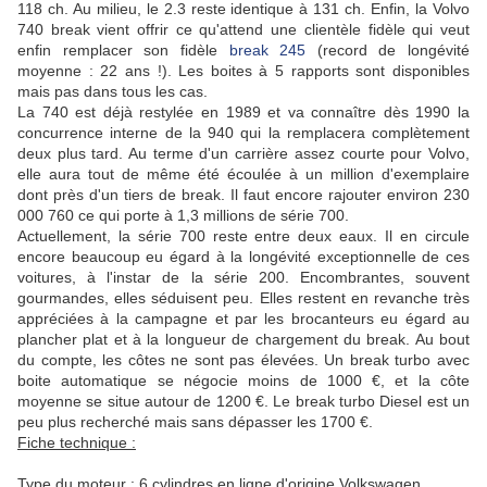
118 ch. Au milieu, le 2.3 reste identique à 131 ch. Enfin, la Volvo
740 break vient offrir ce qu'attend une clientèle fidèle qui veut
enfin remplacer son fidèle
break 245
(record de longévité
moyenne : 22 ans !). Les boites à 5 rapports sont disponibles
mais pas dans tous les cas.
La 740 est déjà restylée en 1989 et va connaître dès 1990 la
concurrence interne de la 940 qui la remplacera complètement
deux plus tard. Au terme d'un carrière assez courte pour Volvo,
elle aura tout de même été écoulée à un million d'exemplaire
dont près d'un tiers de break. Il faut encore rajouter environ 230
000 760 ce qui porte à 1,3 millions de série 700.
Actuellement, la série 700 reste entre deux eaux. Il en circule
encore beaucoup eu égard à la longévité exceptionnelle de ces
voitures, à l'instar de la série 200. Encombrantes, souvent
gourmandes, elles séduisent peu. Elles restent en revanche très
appréciées à la campagne et par les brocanteurs eu égard au
plancher plat et à la longueur de chargement du break. Au bout
du compte, les côtes ne sont pas élevées. Un break turbo avec
boite automatique se négocie moins de 1000 €, et la côte
moyenne se situe autour de 1200 €. Le break turbo Diesel est un
peu plus recherché mais sans dépasser les 1700 €.
Fiche technique :
Type du moteur : 6 cylindres en ligne d'origine Volkswagen