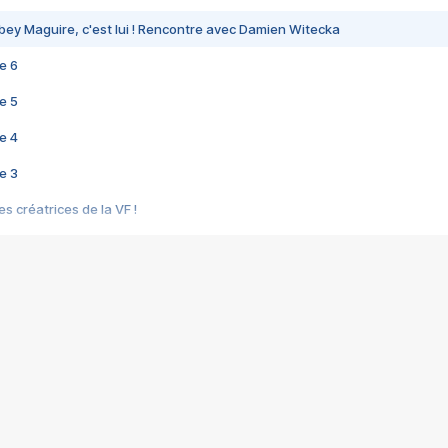
bey Maguire, c'est lui ! Rencontre avec Damien Witecka
e 6
e 5
e 4
e 3
s créatrices de la VF !
e 2
e 1
e Mektoub My Love arrive enfin ! Rencontre avec Shaïn Boumedine et Sal
i : après Toni en famille
elle réalise le bouleversant Dites lui que je l'aime
ais ! Rencontre autour de Vie privée de Rebecca Zlotowski