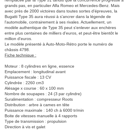
remplacée par la Type 51 tandis que la concurrence progresse à
grands pas, en particulier Alfa Romeo et Mercedes-Benz. Mais
avec près de 2000 victoires dans toutes sortes d'épreuves, la
Bugatti Type 35 aura réussi à s'ancrer dans la légende de
l'automobile, contrairement à ses rivales. Actuellement, un
modèle authentique de Type 35 peut s'enlever aux enchères
entre plus centaines de milliers d'euros, et peut-être bientôt le
million d'euros.
Le modèle présenté à Auto-Moto-Rétro porte le numéro de
châssis 4798.
Fiche technique :
Moteur : 8 cylindres en ligne, essence
Emplacement : longitudinal avant
Puissance fiscale : 13 CV
Cylindrée : 2260 cm3
Alésage x course : 60 x 100 mm
Nombre de soupapes : 24 (3 par cylindre)
Suralimentation : compresseur Roots
Distribution : arbre à cames en tête
Puissance maximale : 140 ch à 6000 tr/min
Boite de vitesses manuelle à 4 rapports
Type de transmission : propulsion
Direction à vis et galet