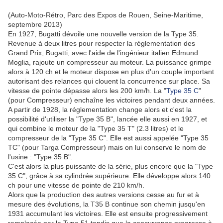
(Auto-Moto-Rétro, Parc des Expos de Rouen, Seine-Maritime,
septembre 2013)
En 1927, Bugatti dévoile une nouvelle version de la Type 35.
Revenue à deux litres pour respecter la réglementation des
Grand Prix, Bugatti, avec l'aide de l'ingénieur italien Edmund
Moglia, rajoute un compresseur au moteur. La puissance grimpe
alors à 120 ch et le moteur dispose en plus d'un couple important
autorisant des relances qui clouent la concurrence sur place. Sa
vitesse de pointe dépasse alors les 200 km/h. La "
Type 35 C
"
(pour Compresseur) enchaîne les victoires pendant deux années.
A partir de 1928, la réglementation change alors et c'est la
possibilité d'utiliser la "Type 35 B", lancée elle aussi en 1927, et
qui combine le moteur de la "Type 35 T" (2.3 litres) et le
compresseur de la "Type 35 C". Elle est aussi appelée "Type 35
TC" (pour Targa Compresseur) mais on lui conserve le nom de
l'usine : "Type 35 B".
C'est alors la plus puissante de la série, plus encore que la "Type
35 C", grâce à sa cylindrée supérieure. Elle développe alors 140
ch pour une vitesse de pointe de 210 km/h.
Alors que la production des autres versions cesse au fur et à
mesure des évolutions, la T35 B continue son chemin jusqu'en
1931 accumulant les victoires. Elle est ensuite progressivement