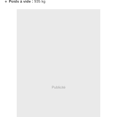
🔹
Poids à vide :
935 kg
Publicité