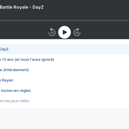
 Battle Royale - DayZ
 DayZ
 a 13 ans (et vous l'avez ignoré)
e (littéralement)
im Rayan
 toutes les règles
s les jeux vidéo
us choquant de Rockstar ? - Le scandale BULLY
e plus moche de Steam