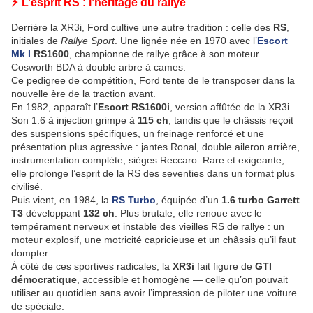
⚡ L’esprit RS : l’héritage du rallye
Derrière la XR3i, Ford cultive une autre tradition : celle des
RS
,
initiales de
Rallye Sport
. Une lignée née en 1970 avec l’
Escort
Mk I
RS1600
, championne de rallye grâce à son moteur
Cosworth BDA à double arbre à cames.
Ce pedigree de compétition, Ford tente de le transposer dans la
nouvelle ère de la traction avant.
En 1982, apparaît l’
Escort RS1600i
, version affûtée de la XR3i.
Son 1.6 à injection grimpe à
115 ch
, tandis que le châssis reçoit
des suspensions spécifiques, un freinage renforcé et une
présentation plus agressive : jantes Ronal, double aileron arrière,
instrumentation complète, sièges Reccaro. Rare et exigeante,
elle prolonge l’esprit de la RS des seventies dans un format plus
civilisé.
Puis vient, en 1984, la
RS Turbo
, équipée d’un
1.6 turbo Garrett
T3
développant
132 ch
. Plus brutale, elle renoue avec le
tempérament nerveux et instable des vieilles RS de rallye : un
moteur explosif, une motricité capricieuse et un châssis qu’il faut
dompter.
À côté de ces sportives radicales, la
XR3i
fait figure de
GTI
démocratique
, accessible et homogène — celle qu’on pouvait
utiliser au quotidien sans avoir l’impression de piloter une voiture
de spéciale.