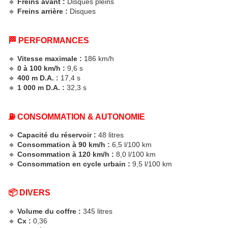
🔹
Freins avant :
Disques pleins
🔹
Freins arrière :
Disques
🏁 PERFORMANCES
🔹
Vitesse maximale :
186 km/h
🔹
0 à 100 km/h :
9,6 s
🔹
400 m D.A. :
17,4 s
🔹
1 000 m D.A. :
32,3 s
⛽ CONSOMMATION & AUTONOMIE
🔹
Capacité du réservoir :
48 litres
🔹
Consommation à 90 km/h :
6,5 l/100 km
🔹
Consommation à 120 km/h :
8,0 l/100 km
🔹
Consommation en cycle urbain :
9,5 l/100 km
📦 DIVERS
🔹
Volume du coffre :
345 litres
🔹
Cx :
0,36