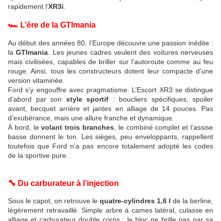
rapidement l’
XR3i
.
🏎️ L’ère de la GTImania
Au début des années 80, l’Europe découvre une passion inédite :
la
GTImania
. Les jeunes cadres veulent des voitures nerveuses
mais civilisées, capables de briller sur l’autoroute comme au feu
rouge. Ainsi, tous les constructeurs dotent leur compacte d'une
version vitaminée.
Ford s’y engouffre avec pragmatisme. L’Escort XR3 se distingue
d’abord par son
style sportif
: boucliers spécifiques, spoiler
avant, becquet arrière et jantes en alliage de 14 pouces. Pas
d’exubérance, mais une allure franche et dynamique.
À bord, le
volant trois branches
, le combiné complet et l’assise
basse donnent le ton. Les sièges, peu enveloppants, rappellent
toutefois que Ford n’a pas encore totalement adopté les codes
de la sportive pure.
🔧 Du carburateur à l’injection
Sous le capot, on retrouve le
quatre-cylindres 1,6 l
de la berline,
légèrement retravaillé. Simple arbre à cames latéral, culasse en
alliage et carburateur double corps : le bloc ne brille pas par sa