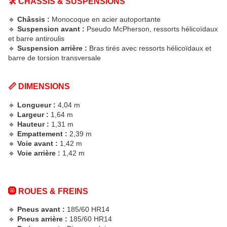
🛠️ CHÂSSIS & SUSPENSIONS
🔹
Châssis :
Monocoque en acier autoportante
🔹
Suspension avant :
Pseudo McPherson, ressorts hélicoïdaux
et barre antiroulis
🔹
Suspension arrière :
Bras tirés avec ressorts hélicoïdaux et
barre de torsion transversale
📏 DIMENSIONS
🔹
Longueur :
4,04 m
🔹
Largeur :
1,64 m
🔹
Hauteur :
1,31 m
🔹
Empattement :
2,39 m
🔹
Voie avant :
1,42 m
🔹
Voie arrière :
1,42 m
🛞 ROUES & FREINS
🔹
Pneus avant :
185/60 HR14
🔹
Pneus arrière :
185/60 HR14