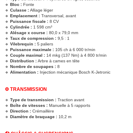
🔹
Bloc :
Fonte
🔹
Culasse :
Alliage léger
🔹
Emplacement :
Transversal, avant
🔹
Puissance fiscale :
8 CV
🔹
Cylindrée :
1 598 cm³
🔹
Alésage x course :
80,0 x 79,0 mm
🔹
Taux de compression :
9,5 : 1
🔹
Vilebrequin :
5 paliers
🔹
Puissance maximale :
105 ch à 6 000 tr/min
🔹
Couple maximal :
14 mkg (137 Nm) à 4 800 tr/min
🔹
Distribution :
Arbre à cames en tête
🔹
Nombre de soupapes :
8
🔹
Alimentation :
Injection mécanique Bosch K-Jetronic
⚙️ TRANSMISSION
🔹
Type de transmission :
Traction avant
🔹
Boîte de vitesses :
Manuelle à 5 rapports
🔹
Direction :
Crémaillère
🔹
Diamètre de braquage :
10,2 m