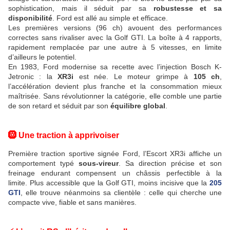
sophistication, mais il séduit par sa
robustesse et sa
disponibilité
. Ford est allé au simple et efficace.
Les premières versions (96 ch) avouent des performances
correctes sans rivaliser avec la Golf GTI. La boîte à 4 rapports,
rapidement remplacée par une autre à 5 vitesses, en limite
d’ailleurs le potentiel.
En 1983, Ford modernise sa recette avec l’injection Bosch K-
Jetronic : la
XR3i
est née. Le moteur grimpe à
105 ch
,
l’accélération devient plus franche et la consommation mieux
maîtrisée. Sans révolutionner la catégorie, elle comble une partie
de son retard et séduit par son
équilibre global
.
🛞 Une traction à apprivoiser
Première traction sportive signée Ford, l’Escort XR3i affiche un
comportement typé
sous-vireur
. Sa direction précise et son
freinage endurant compensent un châssis perfectible à la
limite. Plus accessible que la Golf GTI, moins incisive que la
205
GTI
, elle trouve néanmoins sa clientèle : celle qui cherche une
compacte vive, fiable et sans manières.