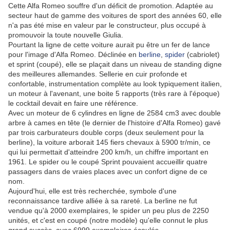
Cette Alfa Romeo souffre d'un déficit de promotion. Adaptée au
secteur haut de gamme des voitures de sport des années 60, elle
n'a pas été mise en valeur par le constructeur, plus occupé à
promouvoir la toute nouvelle Giulia.
Pourtant la ligne de cette voiture aurait pu être un fer de lance
pour l'image d'Alfa Romeo. Déclinée en
berline
,
spider
(cabriolet)
et sprint (coupé), elle se plaçait dans un niveau de standing digne
des meilleures allemandes. Sellerie en cuir profonde et
confortable, instrumentation complète au look typiquement italien,
un moteur à l'avenant, une boite 5 rapports (très rare à l'époque)
le cocktail devait en faire une référence.
Avec un moteur de 6 cylindres en ligne de 2584 cm3 avec double
arbre à cames en tête (le dernier de l'histoire d'Alfa Romeo) gavé
par trois carburateurs double corps (deux seulement pour la
berline), la voiture arborait 145 fiers chevaux à 5900 tr/min, ce
qui lui permettait d'atteindre 200 km/h, un chiffre important en
1961. Le spider ou le coupé Sprint pouvaient accueillir quatre
passagers dans de vraies places avec un confort digne de ce
nom.
Aujourd'hui, elle est très recherchée, symbole d'une
reconnaissance tardive alliée à sa rareté. La berline ne fut
vendue qu'à 2000 exemplaires, le spider un peu plus de 2250
unités, et c'est en coupé (notre modèle) qu'elle connut le plus