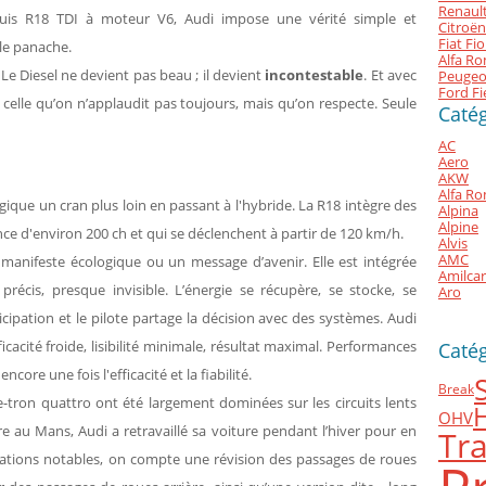
Renault
 puis R18 TDI à moteur V6, Audi impose une vérité simple et
Citroën
Fiat Fi
 le panache.
Alfa Ro
. Le Diesel ne devient pas beau ; il devient
incontestable
. Et avec
Peugeo
Ford Fi
 celle qu’on n’applaudit pas toujours, mais qu’on respecte. Seule
Catég
AC
Aero
AKW
Alfa R
gique un cran plus loin en passant à l'hybride. La R18 intègre des
Alpina
Alpine
ce d'environ 200 ch et qui se déclenchent à partir de 120 km/h.
Alvis
AMC
manifeste écologique ou un message d’avenir. Elle est intégrée
Amilcar
, précis, presque invisible. L’énergie se récupère, se stocke, se
Aro
icipation et le pilote partage la décision avec des systèmes. Audi
fficacité froide, lisibilité minimale, résultat maximal. Performances
Caté
ore une fois l'efficacité et la fiabilité.
Break
e-tron quattro ont été largement dominées sur les circuits lents
OHV
e au Mans, Audi a retravaillé sa voiture pendant l’hiver pour en
Tra
cations notables, on compte une révision des passages de roues