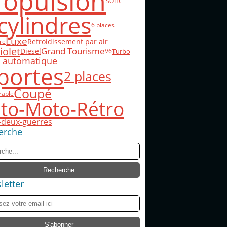
ropulsion
SOHC
cylindres
6 places
Luxe
Refroidissement par air
re
iolet
Grand Tourisme
Diesel
Turbo
V6
e automatique
portes
2 places
Coupé
rable
to-Moto-Rétro
-deux-guerres
erche
letter