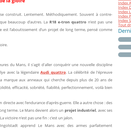
e la gloire
Index A
Index D 
Index L
 se construit. Lentement. Méthodiquement. Souvent à contre-
Index P
Index S
x que beaucoup d’autres. La
R18 e-tron quattro
n’est pas une
Tout dr
lle est l’aboutissement d’un projet de long terme, pensé comme
Dern
oire.
s du Mans, il s'agit d'aller conquérir une nouvelle discipline
llye avec la légendaire
Audi quattro
. La célébrité de l'épreuve
r la marque aux anneaux qui cherche depuis plus de 20 ans de
té, efficacité, sobriété, fiabilité, perfectionnement, voilà bien
ion directe avec l’endurance d’après-guerre. Elle a autre chose : des
 long terme. Le Mans devient alors un
projet industriel
, avec ses
La victoire n’est pas une fin : c’est un jalon.
Ingolstadt apprend Le Mans avec des armes parfaitement