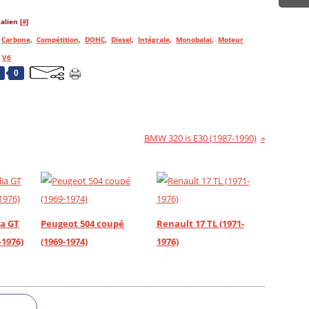
alien [
#
]
,
Carbone
,
Compétition
,
DOHC
,
Diesel
,
Intégrale
,
Monobalai
,
Moteur
,
V6
0
BMW 320 is E30 (1987-1990)
ia GT
Peugeot 504 coupé
Renault 17 TL (1971-
-1976)
(1969-1974)
1976)