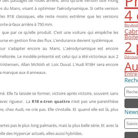
P
 des passages de roues arrière, ainsi qu’une version dite « long
es du Mans, visant à optimiser l’aérodynamique. Si cette version
4 
les R18 classiques, elle reste moins extrême que les versions
porte-à-faux arrière à 750 mm.
Bicylind
Cabr
e
que par ce qu’elle produit. C’est une voiture qui empêche les
Boit
2 
 course en gestion fine des flux. L’endurance devient systémique.
pour s'adapter encore au Mans. L'aérodynamique est encore
 améliorée. Le modèle présenté est celui qui a été victorieux aux 2
Découv
Au
stensen, Allan McNish et Loïc Duval. L'Audi R18H sera encore
r la manque aux 4 anneaux.
Entre
Rech
é. Elle l’a laissée se former, victoire après victoire, souvent sans
 avec rigueur. La
R18 e-tron quattro
n’est pas une parenthèse
e, chez Audi, ne crie pas. Elle s’installe. Et quand elle est là, plus
News
rtes pas le plus long palmarès, mais la plus belle série. Et avec la
elle des Hypercar actuels, elles-aussi hybrides.