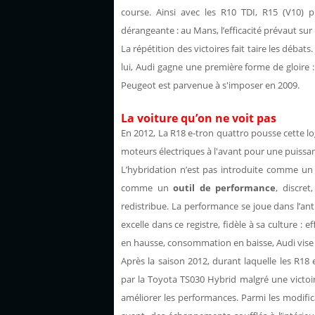
course. Ainsi avec les R10 TDI, R15 (V10)
dérangeante : au Mans, l’efficacité prévaut sur
La répétition des victoires fait taire les débats
lui, Audi gagne une première forme de gloire :
Peugeot est parvenue à s'imposer en 2009.
La voiture qu’on ne voit pas
En 2012, La R18 e-tron quattro pousse cette lo
moteurs électriques à l'avant pour une puissan
L’hybridation n’est pas introduite comme un 
comme un
outil de performance
, discret
redistribue. La performance se joue dans l’ant
excelle dans ce registre, fidèle à sa culture : e
en hausse, consommation en baisse, Audi vise enc
Après la saison 2012, durant laquelle les R18 
par la Toyota TS030 Hybrid malgré une victoir
améliorer les performances. Parmi les modifi